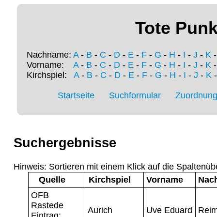
Tote Punk
Nachname:
A
-
B
-
C
-
D
-
E
-
F
-
G
-
H
-
I
-
J
-
K
Vorname:
A
-
B
-
C
-
D
-
E
-
F
-
G
-
H
-
I
-
J
-
K
Kirchspiel:
A
-
B
-
C
-
D
-
E
-
F
-
G
-
H
-
I
-
J
-
K
Startseite
Suchformular
Zuordnung 
Suchergebnisse
Hinweis: Sortieren mit einem Klick auf die Spaltenüb
Quelle
Kirchspiel
Vorname
Nac
OFB
Rastede
Aurich
Uve Eduard
Reim
Eintrag: