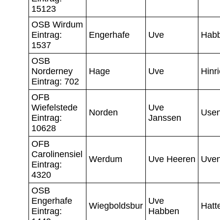
15123
OSB Wirdum
Eintrag:
Engerhafe
Uve
Hab
1537
OSB
Norderney
Hage
Uve
Hinr
Eintrag: 702
OFB
Wiefelstede
Uve
Norden
Use
Eintrag:
Janssen
10628
OFB
Carolinensiel
Werdum
Uve Heeren
Uve
Eintrag:
4320
OSB
Engerhafe
Uve
Wiegboldsbur
Hatt
Eintrag:
Habben