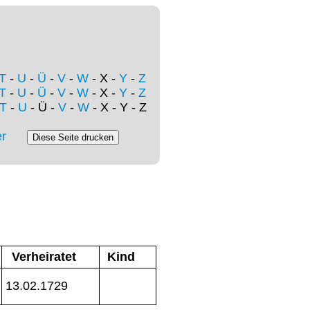
T
-
U
-
Ü
-
V
-
W
- X -
Y
-
Z
T
-
U
-
Ü
-
V
-
W
- X -
Y
-
Z
T
-
U
- Ü -
V
-
W
- X - Y - Z
r
Verheiratet
Kind
13.02.1729