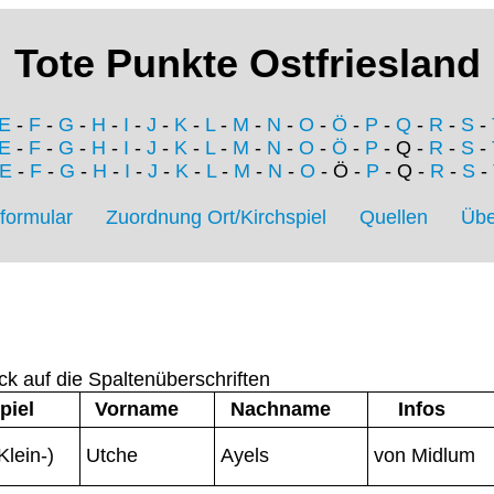
Tote Punkte Ostfriesland
E
-
F
-
G
-
H
-
I
-
J
-
K
-
L
-
M
-
N
-
O
-
Ö
-
P
-
Q
-
R
-
S
-
E
-
F
-
G
-
H
-
I
-
J
-
K
-
L
-
M
-
N
-
O
-
Ö
-
P
- Q -
R
-
S
-
E
-
F
-
G
-
H
-
I
-
J
-
K
-
L
-
M
-
N
-
O
- Ö -
P
- Q -
R
-
S
-
formular
Zuordnung Ort/Kirchspiel
Quellen
Übe
ck auf die Spaltenüberschriften
piel
Vorname
Nachname
Infos
Klein-)
Utche
Ayels
von Midlum