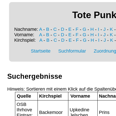
Tote Punk
Nachname:
A
-
B
-
C
-
D
-
E
-
F
-
G
-
H
-
I
-
J
-
K
Vorname:
A
-
B
-
C
-
D
-
E
-
F
-
G
-
H
-
I
-
J
-
K
Kirchspiel:
A
-
B
-
C
-
D
-
E
-
F
-
G
-
H
-
I
-
J
-
K
Startseite
Suchformular
Zuordnung 
Suchergebnisse
Hinweis: Sortieren mit einem Klick auf die Spaltenüb
Quelle
Kirchspiel
Vorname
Nachn
OSB
Ihrhove
Upkedine
Backemoor
Prins
Eintrag:
Jelschen