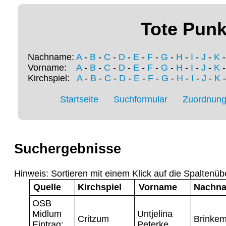
Tote Punk
Nachname:
A
-
B
-
C
-
D
-
E
-
F
-
G
-
H
-
I
-
J
-
K
Vorname:
A
-
B
-
C
-
D
-
E
-
F
-
G
-
H
-
I
-
J
-
K
Kirchspiel:
A
-
B
-
C
-
D
-
E
-
F
-
G
-
H
-
I
-
J
-
K
Startseite
Suchformular
Zuordnung 
Suchergebnisse
Hinweis: Sortieren mit einem Klick auf die Spaltenüb
Quelle
Kirchspiel
Vorname
Nachn
OSB
Midlum
Untjelina
Critzum
Brinke
Eintrag:
Peterke