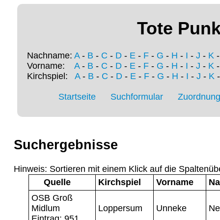
Tote Punk
Nachname:
A
-
B
-
C
-
D
-
E
-
F
-
G
-
H
-
I
-
J
-
K
Vorname:
A
-
B
-
C
-
D
-
E
-
F
-
G
-
H
-
I
-
J
-
K
Kirchspiel:
A
-
B
-
C
-
D
-
E
-
F
-
G
-
H
-
I
-
J
-
K
Startseite
Suchformular
Zuordnung 
Suchergebnisse
Hinweis: Sortieren mit einem Klick auf die Spaltenüb
Quelle
Kirchspiel
Vorname
Na
OSB Groß
Midlum
Loppersum
Unneke
Ne
Eintrag: 951