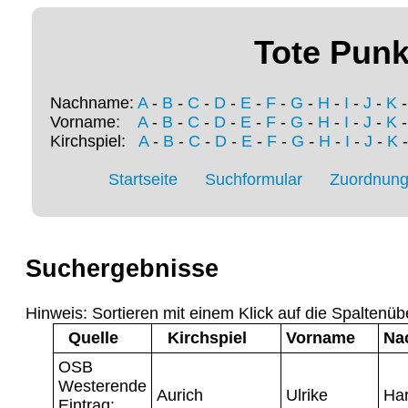
Tote Punk
Nachname:
A
-
B
-
C
-
D
-
E
-
F
-
G
-
H
-
I
-
J
-
K
Vorname:
A
-
B
-
C
-
D
-
E
-
F
-
G
-
H
-
I
-
J
-
K
Kirchspiel:
A
-
B
-
C
-
D
-
E
-
F
-
G
-
H
-
I
-
J
-
K
Startseite
Suchformular
Zuordnung 
Suchergebnisse
Hinweis: Sortieren mit einem Klick auf die Spaltenüb
Quelle
Kirchspiel
Vorname
Na
OSB
Westerende
Aurich
Ulrike
Ha
Eintrag: