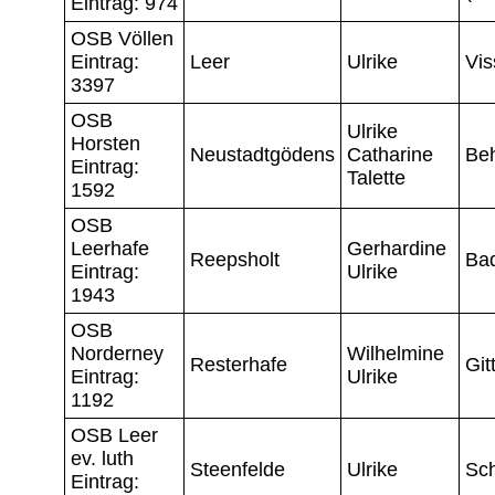
Eintrag: 974
OSB Völlen
Eintrag:
Leer
Ulrike
Vis
3397
OSB
Ulrike
Horsten
Neustadtgödens
Catharine
Be
Eintrag:
Talette
1592
OSB
Leerhafe
Gerhardine
Reepsholt
Ba
Eintrag:
Ulrike
1943
OSB
Norderney
Wilhelmine
Resterhafe
Git
Eintrag:
Ulrike
1192
OSB Leer
ev. luth
Steenfelde
Ulrike
Sch
Eintrag: