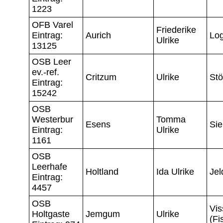
1223
OFB Varel
Friederike
Eintrag:
Aurich
Lo
Ulrike
13125
OSB Leer
ev.-ref.
Critzum
Ulrike
Stö
Eintrag:
15242
OSB
Westerbur
Tomma
Esens
Sie
Eintrag:
Ulrike
1161
OSB
Leerhafe
Holtland
Ida Ulrike
Jel
Eintrag:
4457
OSB
Vis
Holtgaste
Jemgum
Ulrike
(Fi