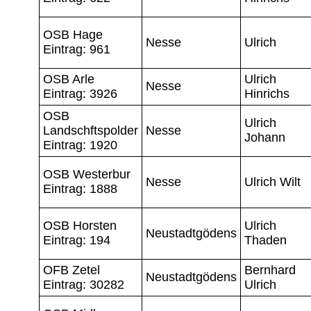
OSB Hage
Nesse
Ulrich
Eintrag: 961
OSB Arle
Ulrich
Nesse
Eintrag: 3926
Hinrichs
OSB
Ulrich
Landschftspolder
Nesse
Johann
Eintrag: 1920
OSB Westerbur
Nesse
Ulrich Wilt
Eintrag: 1888
OSB Horsten
Ulrich
Neustadtgödens
Eintrag: 194
Thaden
OFB Zetel
Bernhard
Neustadtgödens
Eintrag: 30282
Ulrich