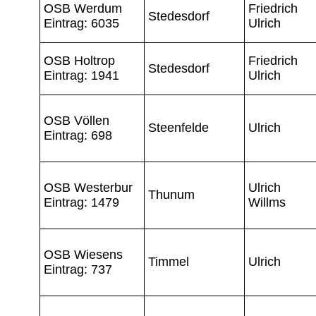
OSB Werdum
Friedrich
Stedesdorf
Eintrag: 6035
Ulrich
OSB Holtrop
Friedrich
Stedesdorf
Eintrag: 1941
Ulrich
OSB Völlen
Steenfelde
Ulrich
Eintrag: 698
OSB Westerbur
Ulrich
Thunum
Eintrag: 1479
Willms
OSB Wiesens
Timmel
Ulrich
Eintrag: 737