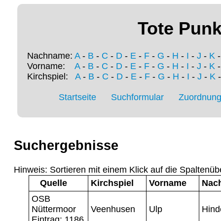
Tote Punk
Nachname:
A
-
B
-
C
-
D
-
E
-
F
-
G
-
H
-
I
-
J
-
K
Vorname:
A
-
B
-
C
-
D
-
E
-
F
-
G
-
H
-
I
-
J
-
K
Kirchspiel:
A
-
B
-
C
-
D
-
E
-
F
-
G
-
H
-
I
-
J
-
K
Startseite
Suchformular
Zuordnung 
Suchergebnisse
Hinweis: Sortieren mit einem Klick auf die Spaltenüb
Quelle
Kirchspiel
Vorname
Nac
OSB
Nüttermoor
Veenhusen
Ulp
Hind
Eintrag: 1186