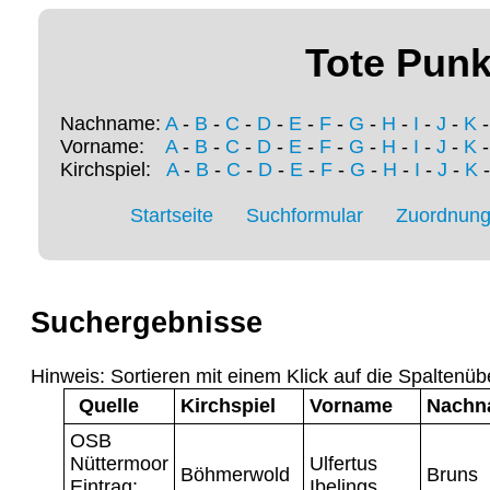
Tote Punk
Nachname:
A
-
B
-
C
-
D
-
E
-
F
-
G
-
H
-
I
-
J
-
K
Vorname:
A
-
B
-
C
-
D
-
E
-
F
-
G
-
H
-
I
-
J
-
K
Kirchspiel:
A
-
B
-
C
-
D
-
E
-
F
-
G
-
H
-
I
-
J
-
K
Startseite
Suchformular
Zuordnung 
Suchergebnisse
Hinweis: Sortieren mit einem Klick auf die Spaltenüb
Quelle
Kirchspiel
Vorname
Nachn
OSB
Nüttermoor
Ulfertus
Böhmerwold
Bruns
Eintrag:
Ibelings