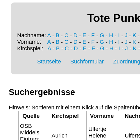
Tote Punk
Nachname:
A
-
B
-
C
-
D
-
E
-
F
-
G
-
H
-
I
-
J
-
K
Vorname:
A
-
B
-
C
-
D
-
E
-
F
-
G
-
H
-
I
-
J
-
K
Kirchspiel:
A
-
B
-
C
-
D
-
E
-
F
-
G
-
H
-
I
-
J
-
K
Startseite
Suchformular
Zuordnung 
Suchergebnisse
Hinweis: Sortieren mit einem Klick auf die Spaltenüb
Quelle
Kirchspiel
Vorname
Nach
OSB
Ulfertje
Middels
Aurich
Helene
Ulfert
Eintrag: