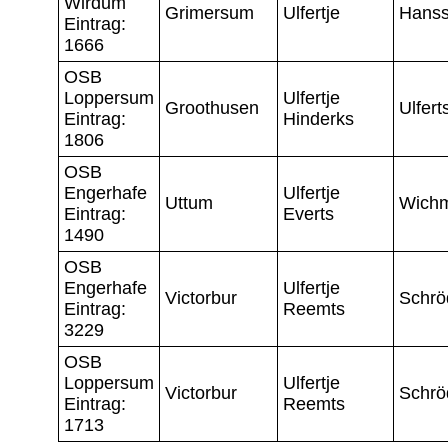
Wirdum
Grimersum
Ulfertje
Hans
Eintrag:
1666
OSB
Loppersum
Ulfertje
Groothusen
Ulfert
Eintrag:
Hinderks
1806
OSB
Engerhafe
Ulfertje
Uttum
Wich
Eintrag:
Everts
1490
OSB
Engerhafe
Ulfertje
Victorbur
Schrö
Eintrag:
Reemts
3229
OSB
Loppersum
Ulfertje
Victorbur
Schrö
Eintrag:
Reemts
1713