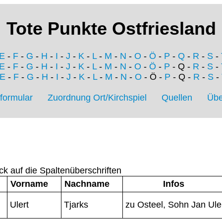
Tote Punkte Ostfriesland
E
-
F
-
G
-
H
-
I
-
J
-
K
-
L
-
M
-
N
-
O
-
Ö
-
P
-
Q
-
R
-
S
-
E
-
F
-
G
-
H
-
I
-
J
-
K
-
L
-
M
-
N
-
O
-
Ö
-
P
- Q -
R
-
S
-
E
-
F
-
G
-
H
-
I
-
J
-
K
-
L
-
M
-
N
-
O
- Ö -
P
- Q -
R
-
S
-
formular
Zuordnung Ort/Kirchspiel
Quellen
Übe
ck auf die Spaltenüberschriften
Vorname
Nachname
Infos
Ulert
Tjarks
zu Osteel, Sohn Jan Ule