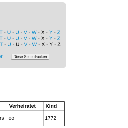
T
-
U
-
Ü
-
V
-
W
- X -
Y
-
Z
T
-
U
-
Ü
-
V
-
W
- X -
Y
-
Z
T
-
U
- Ü -
V
-
W
- X - Y - Z
r
Verheiratet
Kind
rs
oo
1772