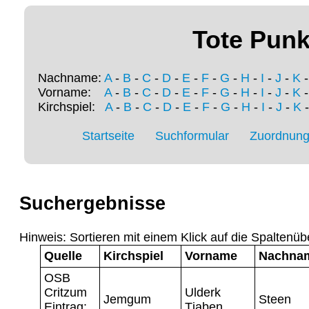
Tote Punk
Nachname:
A
-
B
-
C
-
D
-
E
-
F
-
G
-
H
-
I
-
J
-
K
Vorname:
A
-
B
-
C
-
D
-
E
-
F
-
G
-
H
-
I
-
J
-
K
Kirchspiel:
A
-
B
-
C
-
D
-
E
-
F
-
G
-
H
-
I
-
J
-
K
Startseite
Suchformular
Zuordnung 
Suchergebnisse
Hinweis: Sortieren mit einem Klick auf die Spaltenüb
Quelle
Kirchspiel
Vorname
Nachna
OSB
Critzum
Ulderk
Jemgum
Steen
Eintrag:
Tjaben