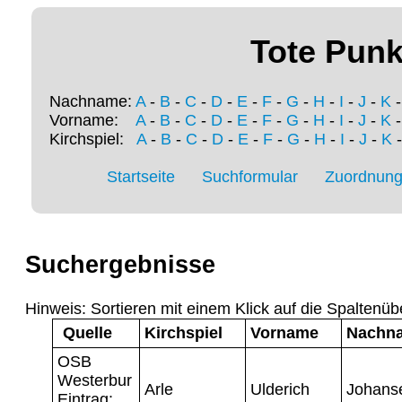
Tote Punk
Nachname:
A
-
B
-
C
-
D
-
E
-
F
-
G
-
H
-
I
-
J
-
K
Vorname:
A
-
B
-
C
-
D
-
E
-
F
-
G
-
H
-
I
-
J
-
K
Kirchspiel:
A
-
B
-
C
-
D
-
E
-
F
-
G
-
H
-
I
-
J
-
K
Startseite
Suchformular
Zuordnung 
Suchergebnisse
Hinweis: Sortieren mit einem Klick auf die Spaltenüb
Quelle
Kirchspiel
Vorname
Nachn
OSB
Westerbur
Arle
Ulderich
Johans
Eintrag: