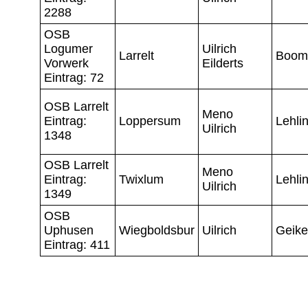
2288
OSB
Logumer
Uilrich
Larrelt
Boom
Vorwerk
Eilderts
Eintrag: 72
OSB Larrelt
Meno
Eintrag:
Loppersum
Lehli
Uilrich
1348
OSB Larrelt
Meno
Eintrag:
Twixlum
Lehli
Uilrich
1349
OSB
Uphusen
Wiegboldsbur
Uilrich
Geik
Eintrag: 411