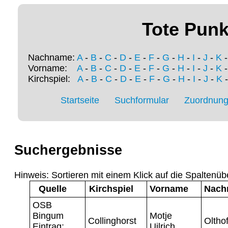
Tote Punk
Nachname:
A
-
B
-
C
-
D
-
E
-
F
-
G
-
H
-
I
-
J
-
K
Vorname:
A
-
B
-
C
-
D
-
E
-
F
-
G
-
H
-
I
-
J
-
K
Kirchspiel:
A
-
B
-
C
-
D
-
E
-
F
-
G
-
H
-
I
-
J
-
K
Startseite
Suchformular
Zuordnung 
Suchergebnisse
Hinweis: Sortieren mit einem Klick auf die Spaltenüb
Quelle
Kirchspiel
Vorname
Nach
OSB
Bingum
Motje
Collinghorst
Olthof
Eintrag:
Uilrich