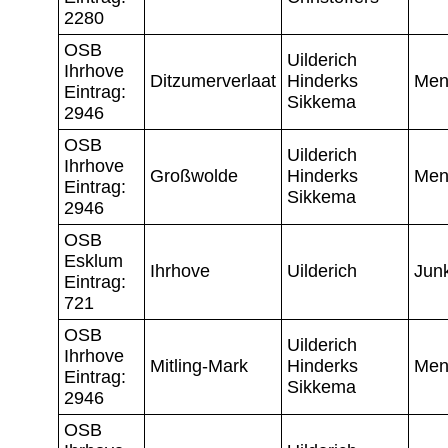
2280
OSB
Uilderich
Ihrhove
Ditzumerverlaat
Hinderks
Men
Eintrag:
Sikkema
2946
OSB
Uilderich
Ihrhove
Großwolde
Hinderks
Men
Eintrag:
Sikkema
2946
OSB
Esklum
Ihrhove
Uilderich
Jun
Eintrag:
721
OSB
Uilderich
Ihrhove
Mitling-Mark
Hinderks
Men
Eintrag:
Sikkema
2946
OSB