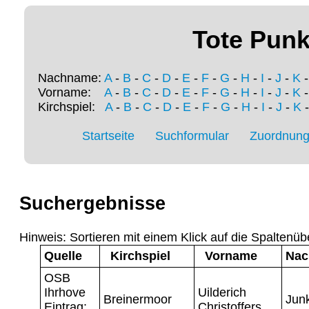
Tote Punk
Nachname:
A
-
B
-
C
-
D
-
E
-
F
-
G
-
H
-
I
-
J
-
K
Vorname:
A
-
B
-
C
-
D
-
E
-
F
-
G
-
H
-
I
-
J
-
K
Kirchspiel:
A
-
B
-
C
-
D
-
E
-
F
-
G
-
H
-
I
-
J
-
K
Startseite
Suchformular
Zuordnung 
Suchergebnisse
Hinweis: Sortieren mit einem Klick auf die Spaltenüb
Quelle
Kirchspiel
Vorname
Na
OSB
Ihrhove
Uilderich
Breinermoor
Jun
Eintrag:
Christoffers