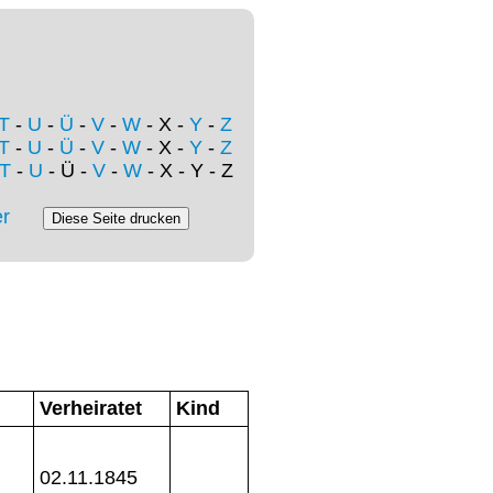
T
-
U
-
Ü
-
V
-
W
- X -
Y
-
Z
T
-
U
-
Ü
-
V
-
W
- X -
Y
-
Z
T
-
U
- Ü -
V
-
W
- X - Y - Z
r
Verheiratet
Kind
02.11.1845