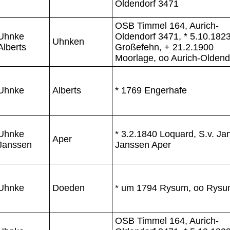
Oldendorf 3471
OSB Timmel 164, Aurich-
Uhnke
Oldendorf 3471, * 5.10.182
Uhnken
Alberts
Großefehn, + 21.2.1900
Moorlage, oo Aurich-Oldend
Uhnke
Alberts
* 1769 Engerhafe
Uhnke
* 3.2.1840 Loquard, S.v. Ja
Aper
Janssen
Janssen Aper
Uhnke
Doeden
* um 1794 Rysum, oo Rys
OSB Timmel 164, Aurich-