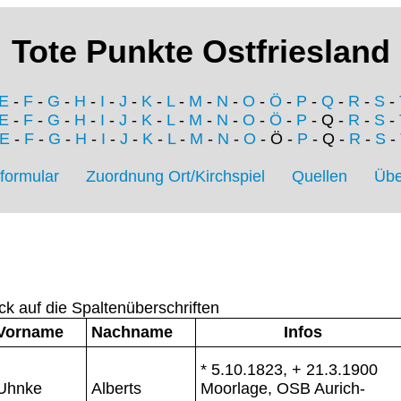
Tote Punkte Ostfriesland
E
-
F
-
G
-
H
-
I
-
J
-
K
-
L
-
M
-
N
-
O
-
Ö
-
P
-
Q
-
R
-
S
-
E
-
F
-
G
-
H
-
I
-
J
-
K
-
L
-
M
-
N
-
O
-
Ö
-
P
- Q -
R
-
S
-
E
-
F
-
G
-
H
-
I
-
J
-
K
-
L
-
M
-
N
-
O
- Ö -
P
- Q -
R
-
S
-
formular
Zuordnung Ort/Kirchspiel
Quellen
Übe
ck auf die Spaltenüberschriften
Vorname
Nachname
Infos
* 5.10.1823, + 21.3.1900
Uhnke
Alberts
Moorlage, OSB Aurich-