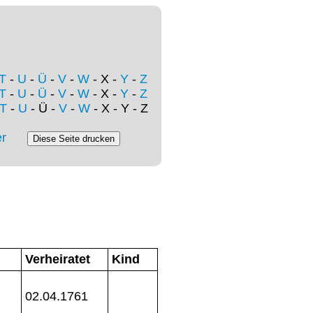
T
-
U
-
Ü
-
V
-
W
- X -
Y
-
Z
T
-
U
-
Ü
-
V
-
W
- X -
Y
-
Z
T
-
U
- Ü -
V
-
W
- X - Y - Z
r
Verheiratet
Kind
02.04.1761