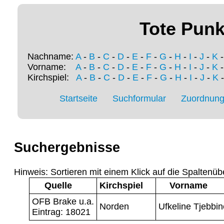
Tote Punk
Nachname:
A
-
B
-
C
-
D
-
E
-
F
-
G
-
H
-
I
-
J
-
K
Vorname:
A
-
B
-
C
-
D
-
E
-
F
-
G
-
H
-
I
-
J
-
K
Kirchspiel:
A
-
B
-
C
-
D
-
E
-
F
-
G
-
H
-
I
-
J
-
K
Startseite
Suchformular
Zuordnung 
Suchergebnisse
Hinweis: Sortieren mit einem Klick auf die Spaltenüb
Quelle
Kirchspiel
Vorname
OFB Brake u.a.
Norden
Ufkeline Tjebbin
Eintrag: 18021