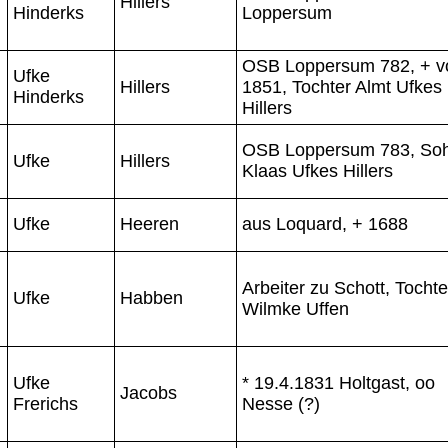
Hillers
Hinderks
Loppersum
OSB Loppersum 782, + v
Ufke
Hillers
1851, Tochter Almt Ufkes
Hinderks
Hillers
OSB Loppersum 783, So
Ufke
Hillers
Klaas Ufkes Hillers
Ufke
Heeren
aus Loquard, + 1688
Arbeiter zu Schott, Tochte
Ufke
Habben
Wilmke Uffen
Ufke
* 19.4.1831 Holtgast, oo
Jacobs
Frerichs
Nesse (?)