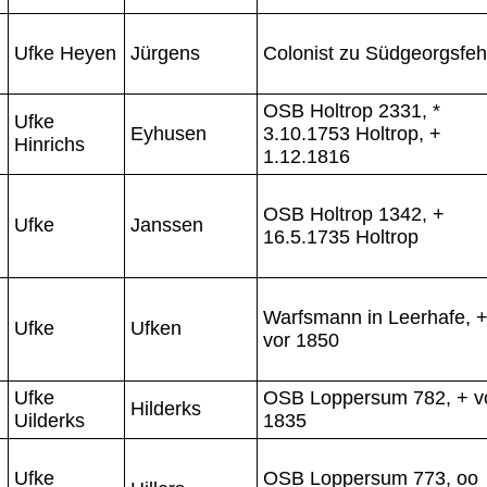
Ufke Heyen
Jürgens
Colonist zu Südgeorgsfe
OSB Holtrop 2331, *
Ufke
Eyhusen
3.10.1753 Holtrop, +
Hinrichs
1.12.1816
OSB Holtrop 1342, +
Ufke
Janssen
16.5.1735 Holtrop
Warfsmann in Leerhafe, 
Ufke
Ufken
vor 1850
Ufke
OSB Loppersum 782, + v
Hilderks
Uilderks
1835
Ufke
OSB Loppersum 773, oo