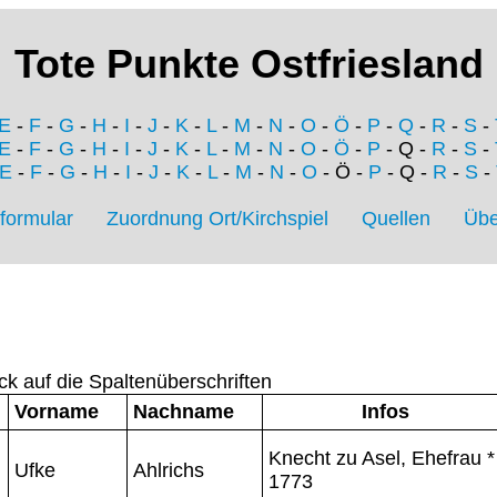
Tote Punkte Ostfriesland
E
-
F
-
G
-
H
-
I
-
J
-
K
-
L
-
M
-
N
-
O
-
Ö
-
P
-
Q
-
R
-
S
-
E
-
F
-
G
-
H
-
I
-
J
-
K
-
L
-
M
-
N
-
O
-
Ö
-
P
- Q -
R
-
S
-
E
-
F
-
G
-
H
-
I
-
J
-
K
-
L
-
M
-
N
-
O
- Ö -
P
- Q -
R
-
S
-
formular
Zuordnung Ort/Kirchspiel
Quellen
Übe
ck auf die Spaltenüberschriften
Vorname
Nachname
Infos
Knecht zu Asel, Ehefrau *
Ufke
Ahlrichs
1773