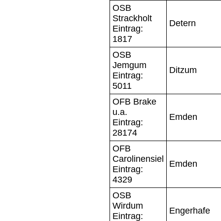
OSB
Strackholt
Detern
Eintrag:
1817
OSB
Jemgum
Ditzum
Eintrag:
5011
OFB Brake
u.a.
Emden
Eintrag:
28174
OFB
Carolinensiel
Emden
Eintrag:
4329
OSB
Wirdum
Engerhafe
Eintrag: