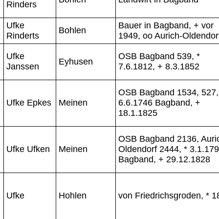
Rinders
Ufke
Bauer in Bagband, + vor
Bohlen
Rinderts
1949, oo Aurich-Oldendor
Ufke
OSB Bagband 539, *
Eyhusen
Janssen
7.6.1812, + 8.3.1852
OSB Bagband 1534, 527,
Ufke Epkes
Meinen
6.6.1746 Bagband, +
18.1.1825
OSB Bagband 2136, Auri
Ufke Ufken
Meinen
Oldendorf 2444, * 3.1.17
Bagband, + 29.12.1828
Ufke
Hohlen
von Friedrichsgroden, * 