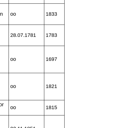
hn
oo
1833
28.07.1781
1783
oo
1697
+
oo
1821
or
oo
1815