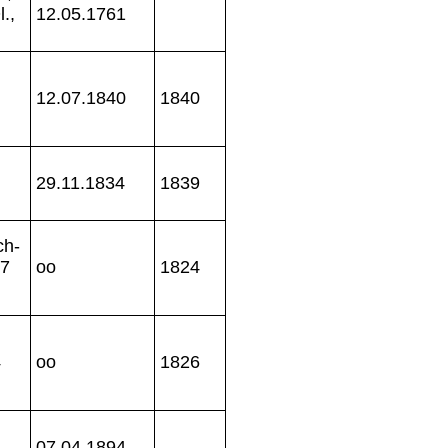
.,
12.05.1761
12.07.1840
1840
29.11.1834
1839
ch-
97
oo
1824
4
oo
1826
07.04.1894