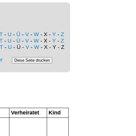
T
-
U
-
Ü
-
V
-
W
- X -
Y
-
Z
T
-
U
-
Ü
-
V
-
W
- X -
Y
-
Z
T
-
U
- Ü -
V
-
W
- X - Y - Z
r
Verheiratet
Kind