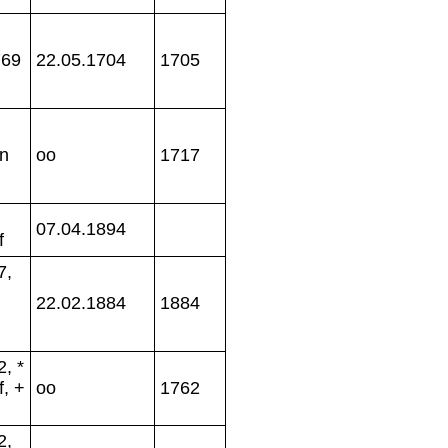
769
22.05.1704
1705
en
oo
1717
07.04.1894
f
7,
22.02.1884
1884
, *
f, +
oo
1762
2,