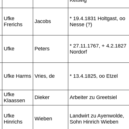
Ufke
* 19.4.1831 Holtgast, oo
Jacobs
Frerichs
Nesse (?)
* 27.11.1767, + 4.2.1827
Ufke
Peters
Nordorf
Ufke Harms
Vries, de
* 13.4.1825, oo Etzel
Ufke
Dieker
Arbeiter zu Greetsiel
Klaassen
Ufke
Landwirt zu Ayenwolde,
Wieben
Hinrichs
Sohn Hinrich Wieben