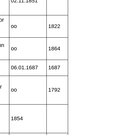
02.11.1851
or
oo
1822
hn
oo
1864
06.01.1687
1687
r
oo
1792
1854