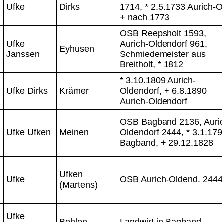
Ufke
Dirks
1714, * 2.5.1733 Aurich-Ol
+ nach 1773
OSB Reepsholt 1593,
Ufke
Aurich-Oldendorf 961,
Eyhusen
Janssen
Schmiedemeister aus
Breitholt, * 1812
* 3.10.1809 Aurich-
Ufke Dirks
Krämer
Oldendorf, + 6.8.1890
Aurich-Oldendorf
OSB Bagband 2136, Auri
Ufke Ufken
Meinen
Oldendorf 2444, * 3.1.17
Bagband, + 29.12.1828
Ufken
Ufke
OSB Aurich-Oldend. 244
(Martens)
Ufke
Bohlen
Landwirt in Bagband