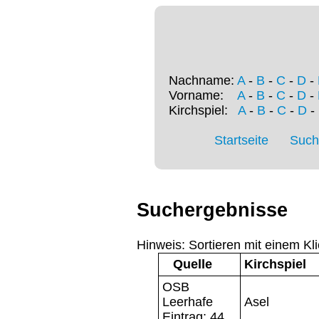
Nachname:
A
-
B
-
C
-
D
-
Vorname:
A
-
B
-
C
-
D
-
Kirchspiel:
A
-
B
-
C
-
D
-
Startseite
Such
Suchergebnisse
Hinweis: Sortieren mit einem Kli
Quelle
Kirchspiel
OSB
Leerhafe
Asel
Eintrag: 44