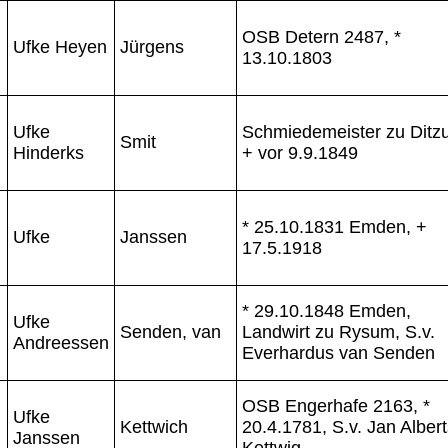
OSB Detern 2487, *
Ufke Heyen
Jürgens
13.10.1803
Ufke
Schmiedemeister zu Ditz
Smit
Hinderks
+ vor 9.9.1849
* 25.10.1831 Emden, +
Ufke
Janssen
17.5.1918
* 29.10.1848 Emden,
Ufke
Senden, van
Landwirt zu Rysum, S.v.
Andreessen
Everhardus van Senden
OSB Engerhafe 2163, *
Ufke
Kettwich
20.4.1781, S.v. Jan Alber
Janssen
Kettwig