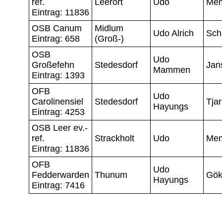
ref.
Leerort
Udo
Me
Eintrag: 11836
OSB Canum
Midlum
Udo Alrich
Sch
Eintrag: 658
(Groß-)
OSB
Udo
Großefehn
Stedesdorf
Jan
Mammen
Eintrag: 1393
OFB
Udo
Carolinensiel
Stedesdorf
Tja
Hayungs
Eintrag: 4253
OSB Leer ev.-
ref.
Strackholt
Udo
Me
Eintrag: 11836
OFB
Udo
Fedderwarden
Thunum
Gök
Hayungs
Eintrag: 7416