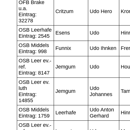
OFB Brake
u.a.
Critzum
Udo Hero
Kro
Eintrag:
32278
OSB Leerhafe
Esens
Udo
Hin
Eintrag: 2545
OSB Middels
Funnix
Udo Ihnken
Fre
Eintrag: 998
OSB Leer ev.-
ref.
Jemgum
Udo
Ho
Eintrag: 8147
OSB Leer ev.
luth
Udo
Jemgum
Ta
Eintrag:
Johannes
14855
OSB Middels
Udo Anton
Leerhafe
Hin
Eintrag: 1759
Gerhard
OSB Leer ev.-