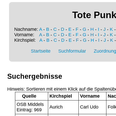
Tote Punk
Nachname:
A
-
B
-
C
-
D
-
E
-
F
-
G
-
H
-
I
-
J
-
K
Vorname:
A
-
B
-
C
-
D
-
E
-
F
-
G
-
H
-
I
-
J
-
K
Kirchspiel:
A
-
B
-
C
-
D
-
E
-
F
-
G
-
H
-
I
-
J
-
K
Startseite
Suchformular
Zuordnung 
Suchergebnisse
Hinweis: Sortieren mit einem Klick auf die Spaltenüb
Quelle
Kirchspiel
Vorname
Na
OSB Middels
Aurich
Carl Udo
Folk
Eintrag: 969