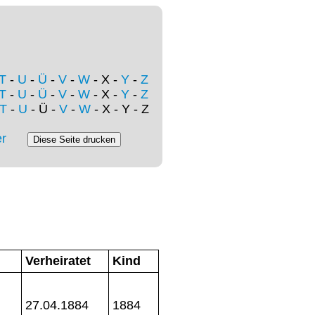
T
-
U
-
Ü
-
V
-
W
- X -
Y
-
Z
T
-
U
-
Ü
-
V
-
W
- X -
Y
-
Z
T
-
U
- Ü -
V
-
W
- X - Y - Z
r
Verheiratet
Kind
27.04.1884
1884