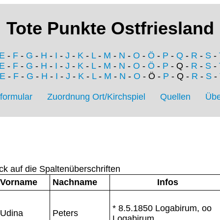
Tote Punkte Ostfriesland
E
-
F
-
G
-
H
-
I
-
J
-
K
-
L
-
M
-
N
-
O
-
Ö
-
P
-
Q
-
R
-
S
-
E
-
F
-
G
-
H
-
I
-
J
-
K
-
L
-
M
-
N
-
O
-
Ö
-
P
- Q -
R
-
S
-
E
-
F
-
G
-
H
-
I
-
J
-
K
-
L
-
M
-
N
-
O
- Ö -
P
- Q -
R
-
S
-
formular
Zuordnung Ort/Kirchspiel
Quellen
Übe
ck auf die Spaltenüberschriften
Vorname
Nachname
Infos
* 8.5.1850 Logabirum, oo
Udina
Peters
Logabirum