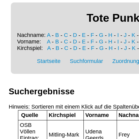
Tote Punk
Nachname:
A
-
B
-
C
-
D
-
E
-
F
-
G
-
H
-
I
-
J
-
K
Vorname:
A
-
B
-
C
-
D
-
E
-
F
-
G
-
H
-
I
-
J
-
K
Kirchspiel:
A
-
B
-
C
-
D
-
E
-
F
-
G
-
H
-
I
-
J
-
K
Startseite
Suchformular
Zuordnung 
Suchergebnisse
Hinweis: Sortieren mit einem Klick auf die Spaltenüb
Quelle
Kirchspiel
Vorname
Nachn
OSB
Völlen
Udena
Mitling-Mark
Frey
Eintrag:
Geerds