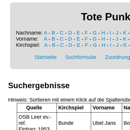
Tote Punk
Nachname:
A
-
B
-
C
-
D
-
E
-
F
-
G
-
H
-
I
-
J
-
K
Vorname:
A
-
B
-
C
-
D
-
E
-
F
-
G
-
H
-
I
-
J
-
K
Kirchspiel:
A
-
B
-
C
-
D
-
E
-
F
-
G
-
H
-
I
-
J
-
K
Startseite
Suchformular
Zuordnung 
Suchergebnisse
Hinweis: Sortieren mit einem Klick auf die Spaltenüb
Quelle
Kirchspiel
Vorname
N
OSB Leer ev.-
ref.
Bunde
Ubel Jans
Bo
Eintrag: 1953