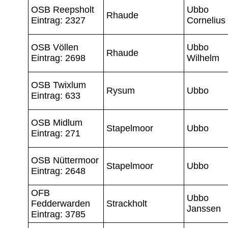
OSB Reepsholt
Ubbo
Rhaude
Eintrag: 2327
Cornelius
OSB Völlen
Ubbo
Rhaude
Eintrag: 2698
Wilhelm
OSB Twixlum
Rysum
Ubbo
Eintrag: 633
OSB Midlum
Stapelmoor
Ubbo
Eintrag: 271
OSB Nüttermoor
Stapelmoor
Ubbo
Eintrag: 2648
OFB
Ubbo
Fedderwarden
Strackholt
Janssen
Eintrag: 3785