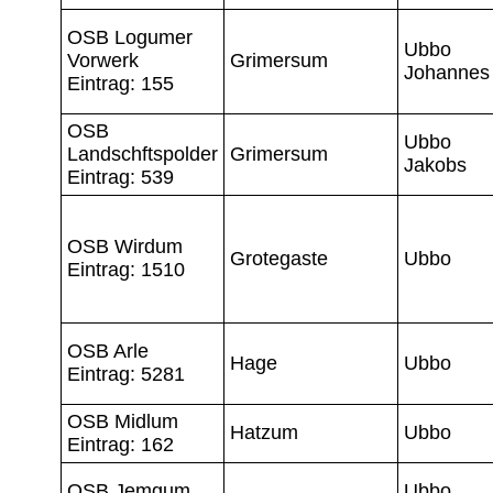
OSB Logumer
Ubbo
Vorwerk
Grimersum
Johannes
Eintrag: 155
OSB
Ubbo
Landschftspolder
Grimersum
Jakobs
Eintrag: 539
OSB Wirdum
Grotegaste
Ubbo
Eintrag: 1510
OSB Arle
Hage
Ubbo
Eintrag: 5281
OSB Midlum
Hatzum
Ubbo
Eintrag: 162
OSB Jemgum
Ubbo