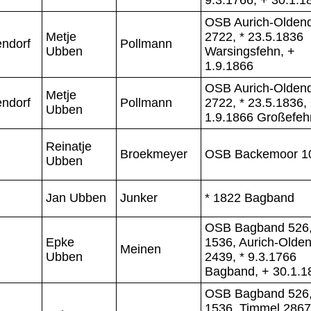
OSB Aurich-Oldend
Metje
2722, * 23.5.1836
endorf
Pollmann
Ubben
Warsingsfehn, +
1.9.1866
OSB Aurich-Oldend
Metje
endorf
Pollmann
2722, * 23.5.1836,
Ubben
1.9.1866 Großefeh
Reinatje
Broekmeyer
OSB Backemoor 1
Ubben
Jan Ubben
Junker
* 1822 Bagband
OSB Bagband 526
Epke
1536, Aurich-Olden
Meinen
Ubben
2439, * 9.3.1766
Bagband, + 30.1.1
OSB Bagband 526
1536, Timmel 2867,