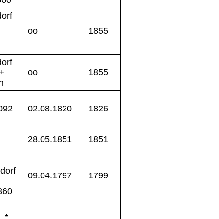
orf
oo
1855
orf
 +
oo
1855
n
092
02.08.1820
1826
28.05.1851
1851
,
dorf
09.04.1797
1799
860
,
 *