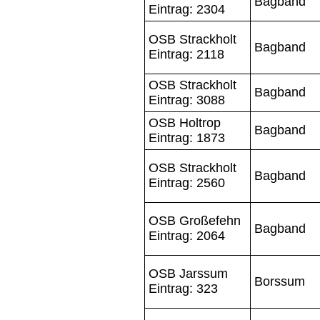
Bagband
Eintrag: 2304
OSB Strackholt
Bagband
Eintrag: 2118
OSB Strackholt
Bagband
Eintrag: 3088
OSB Holtrop
Bagband
Eintrag: 1873
OSB Strackholt
Bagband
Eintrag: 2560
OSB Großefehn
Bagband
Eintrag: 2064
OSB Jarssum
Borssum
Eintrag: 323