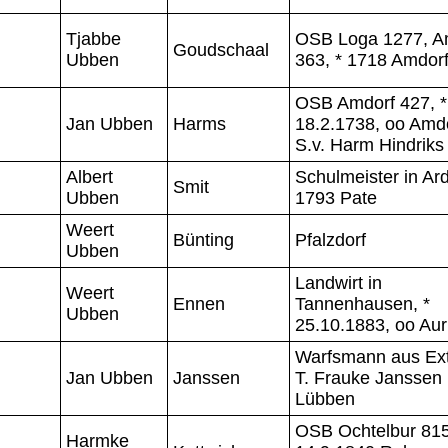
Tjabbe
OSB Loga 1277, A
Goudschaal
Ubben
363, * 1718 Amdor
OSB Amdorf 427, *
Jan Ubben
Harms
18.2.1738, oo Amdo
S.v. Harm Hindriks
Albert
Schulmeister in Ard
Smit
Ubben
1793 Pate
Weert
Bünting
Pfalzdorf
Ubben
Landwirt in
Weert
Ennen
Tannenhausen, *
Ubben
25.10.1883, oo Aur
Warfsmann aus Ex
Jan Ubben
Janssen
T. Frauke Janssen
Lübben
OSB Ochtelbur 815
Harmke