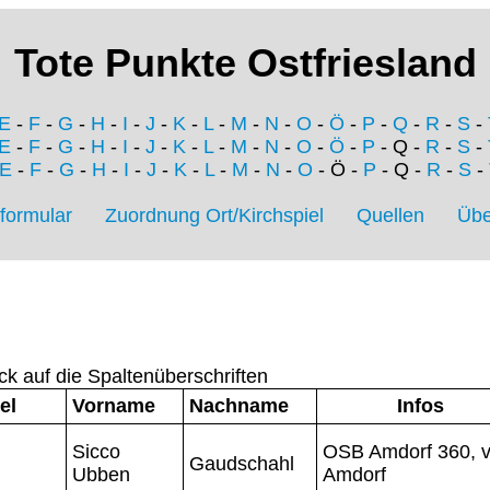
Tote Punkte Ostfriesland
E
-
F
-
G
-
H
-
I
-
J
-
K
-
L
-
M
-
N
-
O
-
Ö
-
P
-
Q
-
R
-
S
-
E
-
F
-
G
-
H
-
I
-
J
-
K
-
L
-
M
-
N
-
O
-
Ö
-
P
- Q -
R
-
S
-
E
-
F
-
G
-
H
-
I
-
J
-
K
-
L
-
M
-
N
-
O
- Ö -
P
- Q -
R
-
S
-
formular
Zuordnung Ort/Kirchspiel
Quellen
Übe
ck auf die Spaltenüberschriften
el
Vorname
Nachname
Infos
Sicco
OSB Amdorf 360, 
Gaudschahl
Ubben
Amdorf