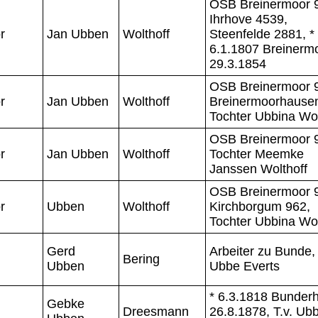
OSB Breinermoor 
Ihrhove 4539,
r
Jan Ubben
Wolthoff
Steenfelde 2881, *
6.1.1807 Breinermo
29.3.1854
OSB Breinermoor 9
r
Jan Ubben
Wolthoff
Breinermoorhause
Tochter Ubbina Wol
OSB Breinermoor 
r
Jan Ubben
Wolthoff
Tochter Meemke
Janssen Wolthoff
OSB Breinermoor 
r
Ubben
Wolthoff
Kirchborgum 962,
Tochter Ubbina Wol
Gerd
Arbeiter zu Bunde,
Bering
Ubben
Ubbe Everts
* 6.3.1818 Bunderh
Gebke
Dreesmann
26.8.1878, T.v. Ub