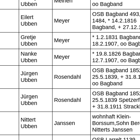
Meinen
Ubben
oo Bagband
OSB Bagband 493
Eilert
Meyer
1484, * 14.2.1816
Ubben
Bagband, + 27.12.
Gretje
* 1.2.1831 Bagban
Meyer
Ubben
18.2.1907, oo Bag
Nanke
* 19.8.1826 Bagba
Meyer
Ubben
12.7.1907, oo Bag
OSB Bagband 1852
Jürgen
Rosendahl
25.5.1839, + 31.8.
Ubben
oo Bagband
OSB Bagband 1852
Jürgen
Rosendahl
25.5.1839 Spetzerf
Ubben
+ 31.8.1911 Strack
wohnhaft Klein-
Nittert
Janssen
Borssum,Sohn Ber
Ubben
Nitterts Janssen
OSB Larrelt 1139,