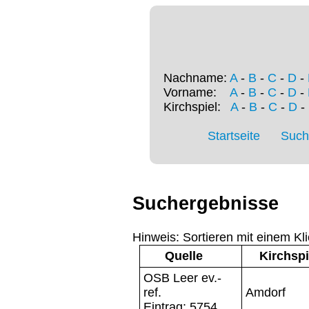
Nachname:
A
-
B
-
C
-
D
-
Vorname:
A
-
B
-
C
-
D
-
Kirchspiel:
A
-
B
-
C
-
D
-
Startseite
Such
Suchergebnisse
Hinweis: Sortieren mit einem Kli
Quelle
Kirchspi
OSB Leer ev.-
ref.
Amdorf
Eintrag: 5754