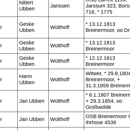
Nittert
Janssen
Jarssum 323, Bor
Ubben
716, * 1775
Geske
* 13.12.1813
r
Wolthoff
Ubben
Breinermoor, oo Dr
Geske
* 13.12.1813
r
Wolthoff
Ubben
Breinermoor
Geske
* 12.12.1813
r
Wolthoff
Ubben
Breinermoor
Witwer, * 29.8.180
Harm
r
Wolthoff
Breinermoor, +
Ubben
31.3.1859 Breiner
* 6.1.1807 Breiner
r
Jan Ubben
Wolthoff
+ 29.3.1854, oo
Großwolde
OSB Breinermoor 
r
Jan Ubben
Wolthoff
Ihrhove 4539