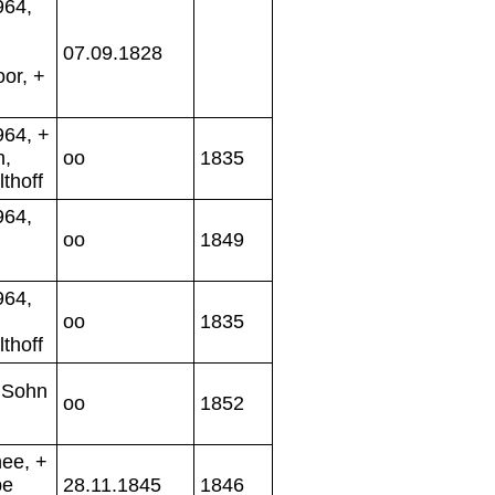
964,
07.09.1828
or, +
64, +
n,
oo
1835
thoff
964,
oo
1849
964,
oo
1835
thoff
 Sohn
oo
1852
ee, +
be
28.11.1845
1846