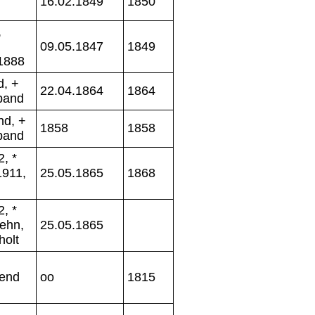
16.02.1849
1850
,
09.05.1847
1849
1888
d, +
22.04.1864
1864
band
nd, +
1858
1858
band
, *
1911,
25.05.1865
1868
, *
ehn,
25.05.1865
holt
end
oo
1815