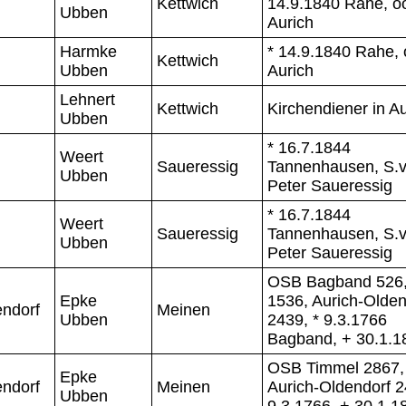
Kettwich
14.9.1840 Rahe, o
Ubben
Aurich
Harmke
* 14.9.1840 Rahe, 
Kettwich
Ubben
Aurich
Lehnert
Kettwich
Kirchendiener in Au
Ubben
* 16.7.1844
Weert
Saueressig
Tannenhausen, S.v
Ubben
Peter Saueressig
* 16.7.1844
Weert
Saueressig
Tannenhausen, S.v
Ubben
Peter Saueressig
OSB Bagband 526
Epke
1536, Aurich-Olden
endorf
Meinen
Ubben
2439, * 9.3.1766
Bagband, + 30.1.1
OSB Timmel 2867,
Epke
endorf
Meinen
Aurich-Oldendorf 2
Ubben
9.3.1766, + 30.1.1