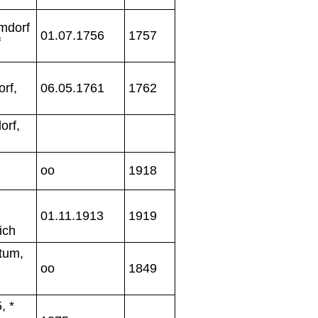
mdorf
01.07.1756
1757
f
rf,
06.05.1761
1762
orf,
oo
1918
01.11.1913
1919
ich
tum,
oo
1849
, *