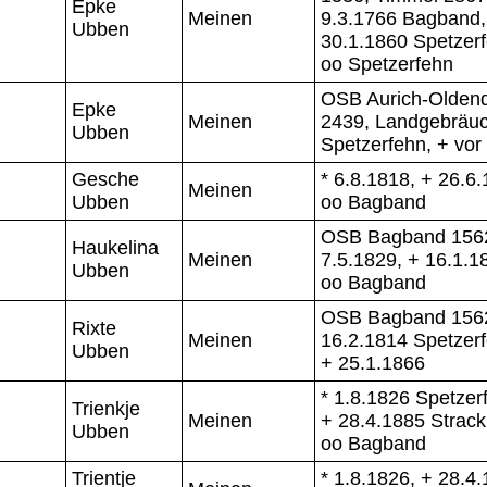
Epke
Meinen
9.3.1766 Bagband,
Ubben
30.1.1860 Spetzerf
oo Spetzerfehn
OSB Aurich-Oldend
Epke
Meinen
2439, Landgebräu
Ubben
Spetzerfehn, + vor
Gesche
* 6.8.1818, + 26.6.
Meinen
Ubben
oo Bagband
OSB Bagband 1562
Haukelina
Meinen
7.5.1829, + 16.1.1
Ubben
oo Bagband
OSB Bagband 1562
Rixte
Meinen
16.2.1814 Spetzerf
Ubben
+ 25.1.1866
* 1.8.1826 Spetzer
Trienkje
Meinen
+ 28.4.1885 Strack
Ubben
oo Bagband
Trientje
* 1.8.1826, + 28.4.