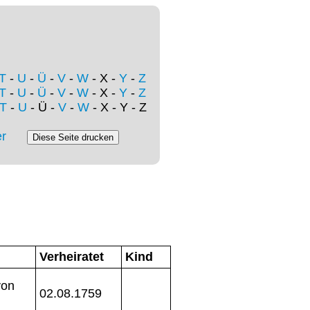
T
-
U
-
Ü
-
V
-
W
- X -
Y
-
Z
T
-
U
-
Ü
-
V
-
W
- X -
Y
-
Z
T
-
U
- Ü -
V
-
W
- X - Y - Z
r
Verheiratet
Kind
von
02.08.1759