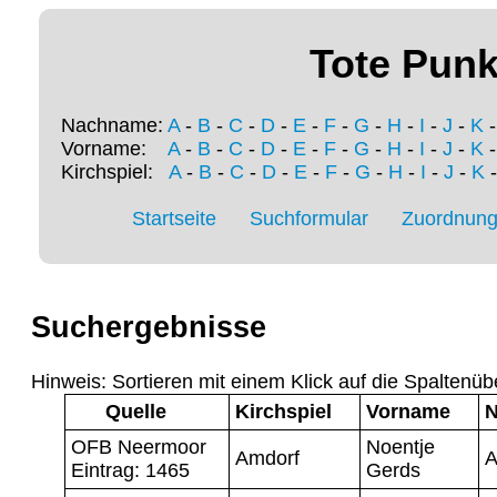
Tote Punk
Nachname:
A
-
B
-
C
-
D
-
E
-
F
-
G
-
H
-
I
-
J
-
K
Vorname:
A
-
B
-
C
-
D
-
E
-
F
-
G
-
H
-
I
-
J
-
K
Kirchspiel:
A
-
B
-
C
-
D
-
E
-
F
-
G
-
H
-
I
-
J
-
K
Startseite
Suchformular
Zuordnung 
Suchergebnisse
Hinweis: Sortieren mit einem Klick auf die Spaltenüb
Quelle
Kirchspiel
Vorname
OFB Neermoor
Noentje
Amdorf
A
Eintrag: 1465
Gerds