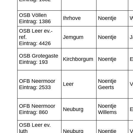
OSB Völlen
Ihrhove
Noentje
W
Eintrag: 1386
OSB Leer ev.-
ref.
Jemgum
Noentje
J
Eintrag: 4426
OSB Grotegaste
Kirchborgum
Noentje
E
Eintrag: 193
OFB Neermoor
Noentje
Leer
V
Eintrag: 2533
Geerts
OFB Neermoor
Noentje
Neuburg
E
Eintrag: 860
Willems
OSB Leer ev.
luth
Neuburg
Noentje
V