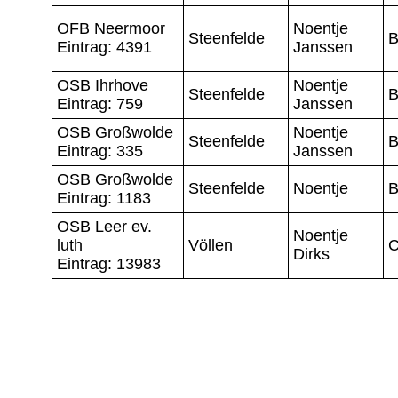
OFB Neermoor
Noentje
Steenfelde
B
Eintrag: 4391
Janssen
OSB Ihrhove
Noentje
Steenfelde
B
Eintrag: 759
Janssen
OSB Großwolde
Noentje
Steenfelde
B
Eintrag: 335
Janssen
OSB Großwolde
Steenfelde
Noentje
B
Eintrag: 1183
OSB Leer ev.
Noentje
luth
Völlen
C
Dirks
Eintrag: 13983