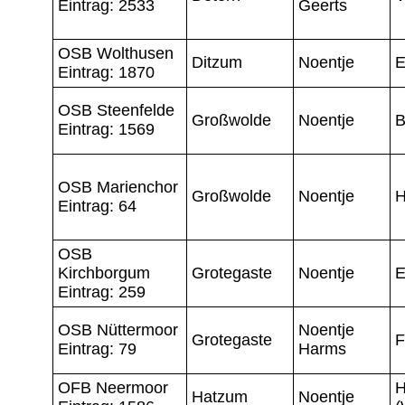
Eintrag: 2533
Geerts
OSB Wolthusen
Ditzum
Noentje
E
Eintrag: 1870
OSB Steenfelde
Großwolde
Noentje
B
Eintrag: 1569
OSB Marienchor
Großwolde
Noentje
H
Eintrag: 64
OSB
Kirchborgum
Grotegaste
Noentje
E
Eintrag: 259
OSB Nüttermoor
Noentje
Grotegaste
F
Eintrag: 79
Harms
OFB Neermoor
H
Hatzum
Noentje