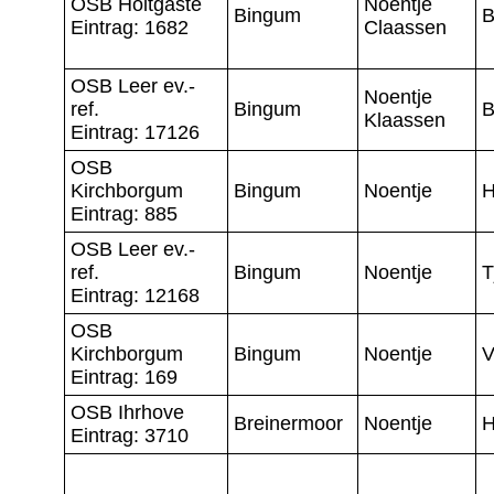
OSB Holtgaste
Noentje
Bingum
B
Eintrag: 1682
Claassen
OSB Leer ev.-
Noentje
ref.
Bingum
B
Klaassen
Eintrag: 17126
OSB
Kirchborgum
Bingum
Noentje
H
Eintrag: 885
OSB Leer ev.-
ref.
Bingum
Noentje
T
Eintrag: 12168
OSB
Kirchborgum
Bingum
Noentje
V
Eintrag: 169
OSB Ihrhove
Breinermoor
Noentje
H
Eintrag: 3710