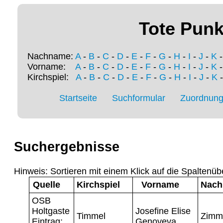
Tote Punk
Nachname:
A
-
B
-
C
-
D
-
E
-
F
-
G
-
H
-
I
-
J
-
K
Vorname:
A
-
B
-
C
-
D
-
E
-
F
-
G
-
H
-
I
-
J
-
K
Kirchspiel:
A
-
B
-
C
-
D
-
E
-
F
-
G
-
H
-
I
-
J
-
K
Startseite
Suchformular
Zuordnung 
Suchergebnisse
Hinweis: Sortieren mit einem Klick auf die Spaltenüb
Quelle
Kirchspiel
Vorname
Nac
OSB
Holtgaste
Josefine Elise
Timmel
Zimm
Eintrag:
Genoveva