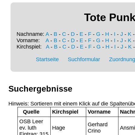
Tote Punk
Nachname:
A
-
B
-
C
-
D
-
E
-
F
-
G
-
H
-
I
-
J
-
K
Vorname:
A
-
B
-
C
-
D
-
E
-
F
-
G
-
H
-
I
-
J
-
K
Kirchspiel:
A
-
B
-
C
-
D
-
E
-
F
-
G
-
H
-
I
-
J
-
K
Startseite
Suchformular
Zuordnung 
Suchergebnisse
Hinweis: Sortieren mit einem Klick auf die Spaltenüb
Quelle
Kirchspiel
Vorname
Nach
OSB Leer
Gerhard
ev. luth
Hage
Ansmi
Crino
Eintrag: 315