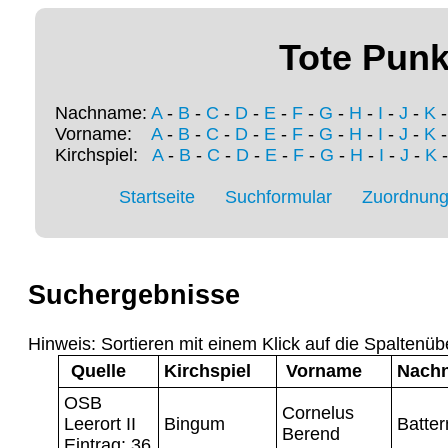
Tote Punk
Nachname:
A
-
B
-
C
-
D
-
E
-
F
-
G
-
H
-
I
-
J
-
K
Vorname:
A
-
B
-
C
-
D
-
E
-
F
-
G
-
H
-
I
-
J
-
K
Kirchspiel:
A
-
B
-
C
-
D
-
E
-
F
-
G
-
H
-
I
-
J
-
K
Startseite
Suchformular
Zuordnung 
Suchergebnisse
Hinweis: Sortieren mit einem Klick auf die Spaltenüb
Quelle
Kirchspiel
Vorname
Nach
OSB
Cornelus
Leerort II
Bingum
Batte
Berend
Eintrag: 36