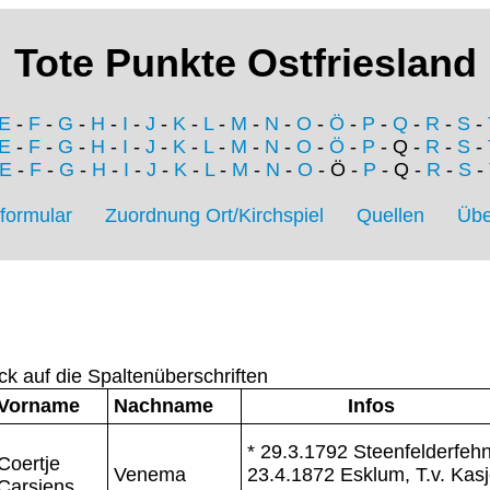
Tote Punkte Ostfriesland
E
-
F
-
G
-
H
-
I
-
J
-
K
-
L
-
M
-
N
-
O
-
Ö
-
P
-
Q
-
R
-
S
-
E
-
F
-
G
-
H
-
I
-
J
-
K
-
L
-
M
-
N
-
O
-
Ö
-
P
- Q -
R
-
S
-
E
-
F
-
G
-
H
-
I
-
J
-
K
-
L
-
M
-
N
-
O
- Ö -
P
- Q -
R
-
S
-
formular
Zuordnung Ort/Kirchspiel
Quellen
Übe
ck auf die Spaltenüberschriften
Vorname
Nachname
Infos
* 29.3.1792 Steenfelderfehn
Coertje
Venema
23.4.1872 Esklum, T.v. Kas
Carsjens