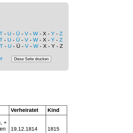
T
-
U
-
Ü
-
V
-
W
- X -
Y
-
Z
T
-
U
-
Ü
-
V
-
W
- X -
Y
-
Z
T
-
U
- Ü -
V
-
W
- X - Y - Z
r
Verheiratet
Kind
, +
jen
19.12.1814
1815