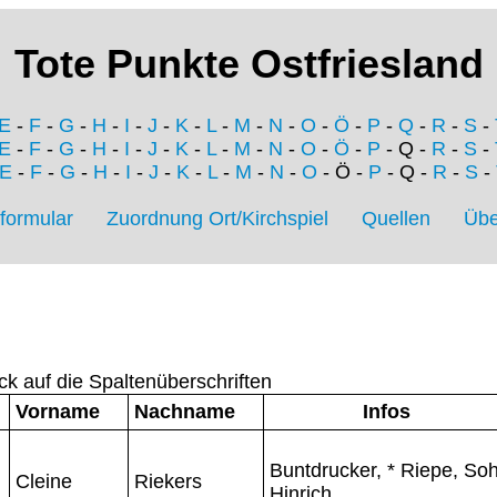
Tote Punkte Ostfriesland
E
-
F
-
G
-
H
-
I
-
J
-
K
-
L
-
M
-
N
-
O
-
Ö
-
P
-
Q
-
R
-
S
-
E
-
F
-
G
-
H
-
I
-
J
-
K
-
L
-
M
-
N
-
O
-
Ö
-
P
- Q -
R
-
S
-
E
-
F
-
G
-
H
-
I
-
J
-
K
-
L
-
M
-
N
-
O
- Ö -
P
- Q -
R
-
S
-
formular
Zuordnung Ort/Kirchspiel
Quellen
Übe
ck auf die Spaltenüberschriften
Vorname
Nachname
Infos
Buntdrucker, * Riepe, So
Cleine
Riekers
Hinrich