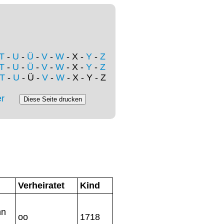
T
-
U
-
Ü
-
V
-
W
- X -
Y
-
Z
T
-
U
-
Ü
-
V
-
W
- X -
Y
-
Z
T
-
U
- Ü -
V
-
W
- X - Y - Z
r
Verheiratet
Kind
hn
oo
1718