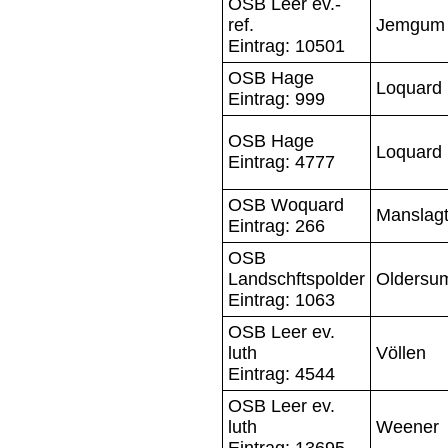
OSB Leer ev.-
ref.
Jemgum
Eintrag: 10501
OSB Hage
Loquard
Eintrag: 999
OSB Hage
Loquard
Eintrag: 4777
OSB Woquard
Manslag
Eintrag: 266
OSB
Landschftspolder
Oldersu
Eintrag: 1063
OSB Leer ev.
luth
Völlen
Eintrag: 4544
OSB Leer ev.
luth
Weener
Eintrag: 13695