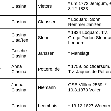
* um 1772 Jemgum, 
Clasina
Vietors
3.12.1833
* Loquard, Sohn
Clasina
Claassen
Remmer Janßen
* 1834 Loquard, T.v.
Clasina
Stöhr
Gretje Doden Stöhr a
Claaßen
Loquard
Gesche
t
Janssen
* Manslagt
Clasina
Anna
* 1759, oo Oldersum,
m
Pottere, de
Clasina
T.v. Jaques de Potter
Janna
OSB Völlen 2569, *
Niemann
Clasina
10.3.1873 Völlen
Clasina
Leemhuis
* 13.12.1827 Weener