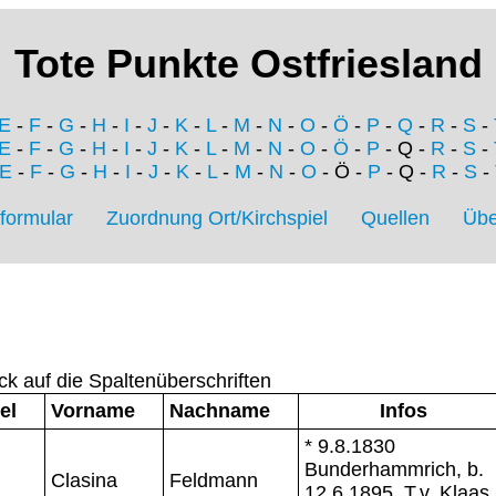
Tote Punkte Ostfriesland
E
-
F
-
G
-
H
-
I
-
J
-
K
-
L
-
M
-
N
-
O
-
Ö
-
P
-
Q
-
R
-
S
-
E
-
F
-
G
-
H
-
I
-
J
-
K
-
L
-
M
-
N
-
O
-
Ö
-
P
- Q -
R
-
S
-
E
-
F
-
G
-
H
-
I
-
J
-
K
-
L
-
M
-
N
-
O
- Ö -
P
- Q -
R
-
S
-
formular
Zuordnung Ort/Kirchspiel
Quellen
Übe
ck auf die Spaltenüberschriften
el
Vorname
Nachname
Infos
* 9.8.1830
Bunderhammrich, b.
Clasina
Feldmann
12.6.1895, T.v. Klaas