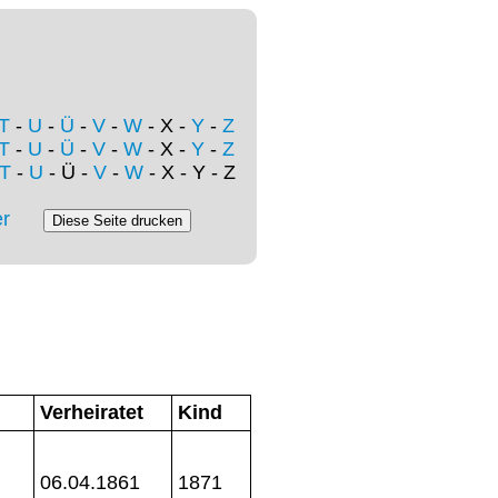
T
-
U
-
Ü
-
V
-
W
- X -
Y
-
Z
T
-
U
-
Ü
-
V
-
W
- X -
Y
-
Z
T
-
U
- Ü -
V
-
W
- X - Y - Z
r
Verheiratet
Kind
06.04.1861
1871