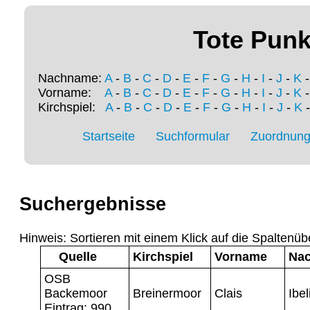
Tote Punk
Nachname:
A
-
B
-
C
-
D
-
E
-
F
-
G
-
H
-
I
-
J
-
K
Vorname:
A
-
B
-
C
-
D
-
E
-
F
-
G
-
H
-
I
-
J
-
K
Kirchspiel:
A
-
B
-
C
-
D
-
E
-
F
-
G
-
H
-
I
-
J
-
K
Startseite
Suchformular
Zuordnung 
Suchergebnisse
Hinweis: Sortieren mit einem Klick auf die Spaltenüb
Quelle
Kirchspiel
Vorname
Na
OSB
Backemoor
Breinermoor
Clais
Ibel
Eintrag: 990