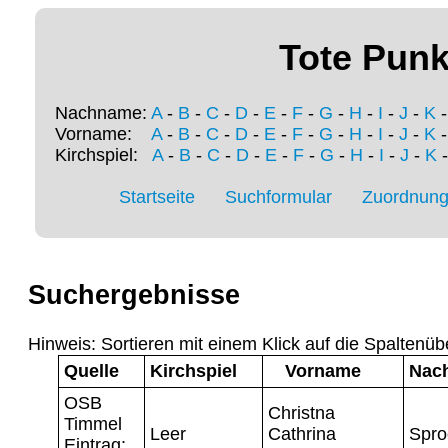
Tote Punk
Nachname:
A
-
B
-
C
-
D
-
E
-
F
-
G
-
H
-
I
-
J
-
K
Vorname:
A
-
B
-
C
-
D
-
E
-
F
-
G
-
H
-
I
-
J
-
K
Kirchspiel:
A
-
B
-
C
-
D
-
E
-
F
-
G
-
H
-
I
-
J
-
K
Startseite
Suchformular
Zuordnung 
Suchergebnisse
Hinweis: Sortieren mit einem Klick auf die Spaltenüb
Quelle
Kirchspiel
Vorname
Nac
OSB
Christna
Timmel
Leer
Cathrina
Spro
Eintrag: