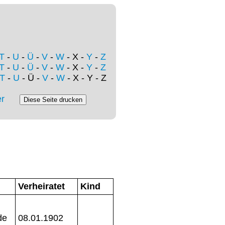
T
-
U
-
Ü
-
V
-
W
- X -
Y
-
Z
T
-
U
-
Ü
-
V
-
W
- X -
Y
-
Z
T
-
U
- Ü -
V
-
W
- X - Y - Z
r
Verheiratet
Kind
de
08.01.1902