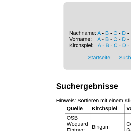
Nachname:
A
-
B
-
C
-
D
-
Vorname:
A
-
B
-
C
-
D
-
Kirchspiel:
A
-
B
-
C
-
D
-
Startseite
Such
Suchergebnisse
Hinweis: Sortieren mit einem Kli
Quelle
Kirchspiel
V
OSB
Woquard
C
Bingum
Eintrag:
G