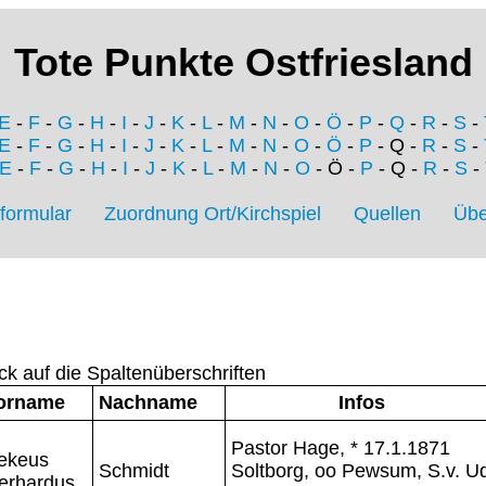
Tote Punkte Ostfriesland
E
-
F
-
G
-
H
-
I
-
J
-
K
-
L
-
M
-
N
-
O
-
Ö
-
P
-
Q
-
R
-
S
-
E
-
F
-
G
-
H
-
I
-
J
-
K
-
L
-
M
-
N
-
O
-
Ö
-
P
- Q -
R
-
S
-
E
-
F
-
G
-
H
-
I
-
J
-
K
-
L
-
M
-
N
-
O
- Ö -
P
- Q -
R
-
S
-
formular
Zuordnung Ort/Kirchspiel
Quellen
Übe
ck auf die Spaltenüberschriften
orname
Nachname
Infos
Pastor Hage, * 17.1.1871
ekeus
Schmidt
Soltborg, oo Pewsum, S.v. U
erhardus