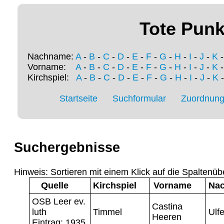
Tote Punk
Nachname:
A
-
B
-
C
-
D
-
E
-
F
-
G
-
H
-
I
-
J
-
K
Vorname:
A
-
B
-
C
-
D
-
E
-
F
-
G
-
H
-
I
-
J
-
K
Kirchspiel:
A
-
B
-
C
-
D
-
E
-
F
-
G
-
H
-
I
-
J
-
K
Startseite
Suchformular
Zuordnung 
Suchergebnisse
Hinweis: Sortieren mit einem Klick auf die Spaltenüb
Quelle
Kirchspiel
Vorname
Na
OSB Leer ev.
Castina
luth
Timmel
Ulfe
Heeren
Eintrag: 1935