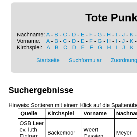
Tote Punk
Nachname:
A
-
B
-
C
-
D
-
E
-
F
-
G
-
H
-
I
-
J
-
K
Vorname:
A
-
B
-
C
-
D
-
E
-
F
-
G
-
H
-
I
-
J
-
K
Kirchspiel:
A
-
B
-
C
-
D
-
E
-
F
-
G
-
H
-
I
-
J
-
K
Startseite
Suchformular
Zuordnung 
Suchergebnisse
Hinweis: Sortieren mit einem Klick auf die Spaltenüb
Quelle
Kirchspiel
Vorname
Nachn
OSB Leer
ev. luth
Weert
Backemoor
Meyer
Eintrag:
Cassien