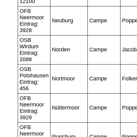
12100
OFB
Neermoor
Neuburg
Campe
Popp
Eintrag:
3928
OSB
Wirdum
Norden
Campe
Jacob
Eintrag:
2088
OSB
Potshausen
Nortmoor
Campe
Folker
Eintrag:
456
OFB
Neermoor
Nüttermoor
Campe
Popp
Eintrag:
3929
OFB
Neermoor
Rorichum
Campe
Popp