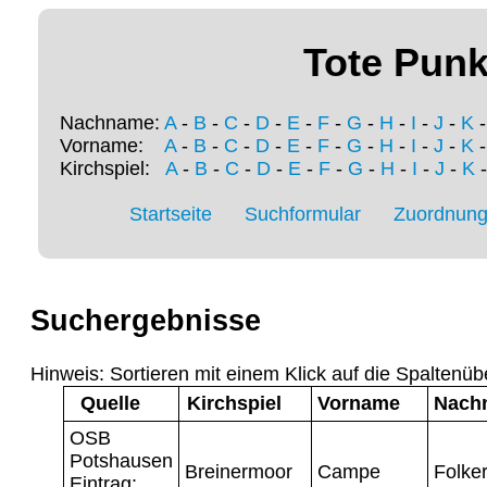
Tote Punk
Nachname:
A
-
B
-
C
-
D
-
E
-
F
-
G
-
H
-
I
-
J
-
K
Vorname:
A
-
B
-
C
-
D
-
E
-
F
-
G
-
H
-
I
-
J
-
K
Kirchspiel:
A
-
B
-
C
-
D
-
E
-
F
-
G
-
H
-
I
-
J
-
K
Startseite
Suchformular
Zuordnung 
Suchergebnisse
Hinweis: Sortieren mit einem Klick auf die Spaltenüb
Quelle
Kirchspiel
Vorname
Nach
OSB
Potshausen
Breinermoor
Campe
Folker
Eintrag: