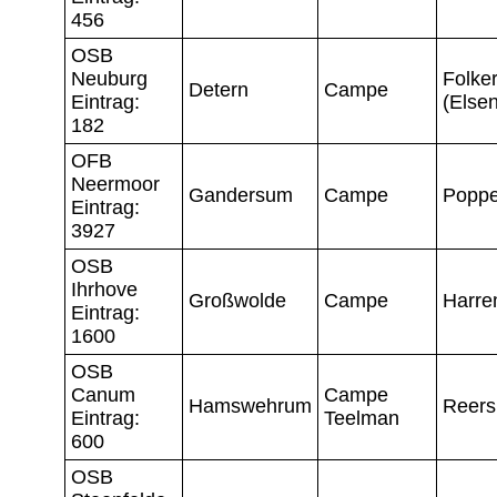
456
OSB
Neuburg
Folker
Detern
Campe
Eintrag:
(Elsen
182
OFB
Neermoor
Gandersum
Campe
Popp
Eintrag:
3927
OSB
Ihrhove
Großwolde
Campe
Harr
Eintrag:
1600
OSB
Canum
Campe
Hamswehrum
Reers
Eintrag:
Teelman
600
OSB