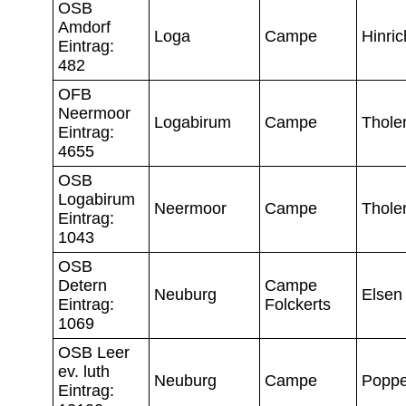
OSB
Amdorf
Loga
Campe
Hinric
Eintrag:
482
OFB
Neermoor
Logabirum
Campe
Thole
Eintrag:
4655
OSB
Logabirum
Neermoor
Campe
Thole
Eintrag:
1043
OSB
Detern
Campe
Neuburg
Elsen
Eintrag:
Folckerts
1069
OSB Leer
ev. luth
Neuburg
Campe
Popp
Eintrag: