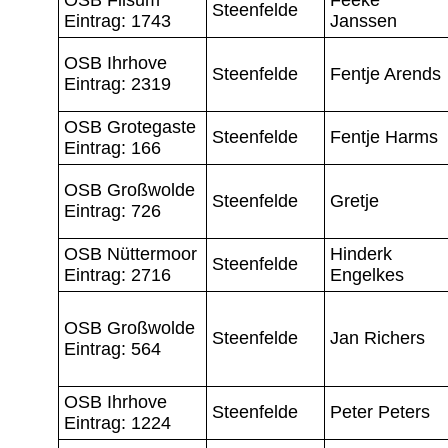
Steenfelde
Eintrag: 1743
Janssen
OSB Ihrhove
Steenfelde
Fentje Arends
Eintrag: 2319
OSB Grotegaste
Steenfelde
Fentje Harms
Eintrag: 166
OSB Großwolde
Steenfelde
Gretje
Eintrag: 726
OSB Nüttermoor
Hinderk
Steenfelde
Eintrag: 2716
Engelkes
OSB Großwolde
Steenfelde
Jan Richers
Eintrag: 564
OSB Ihrhove
Steenfelde
Peter Peters
Eintrag: 1224