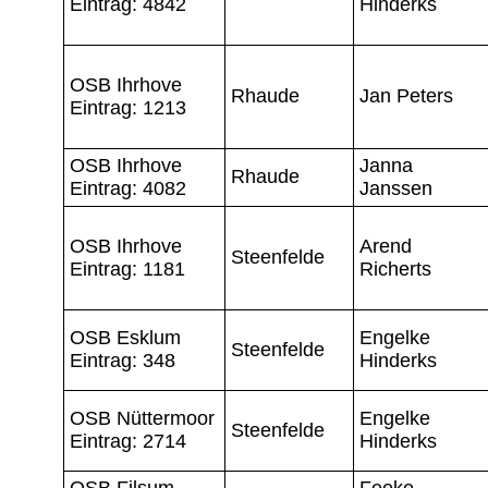
Eintrag: 4842
Hinderks
OSB Ihrhove
Rhaude
Jan Peters
Eintrag: 1213
OSB Ihrhove
Janna
Rhaude
Eintrag: 4082
Janssen
OSB Ihrhove
Arend
Steenfelde
Eintrag: 1181
Richerts
OSB Esklum
Engelke
Steenfelde
Eintrag: 348
Hinderks
OSB Nüttermoor
Engelke
Steenfelde
Eintrag: 2714
Hinderks
OSB Filsum
Feeke