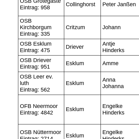
OSB Grotegaste
Collinghorst
Peter Janßen
Eintrag: 958
OSB
Kirchborgum
Critzum
Johann
Eintrag: 335
OSB Esklum
Antje
Driever
Eintrag: 475
Hinderks
OSB Driever
Esklum
Amme
Eintrag: 951
OSB Leer ev.
Anna
luth
Esklum
Johanna
Eintrag: 562
OFB Neermoor
Engelke
Esklum
Eintrag: 4842
Hinderks
OSB Nüttermoor
Engelke
Esklum
Eintrag: 2714
Hinderks