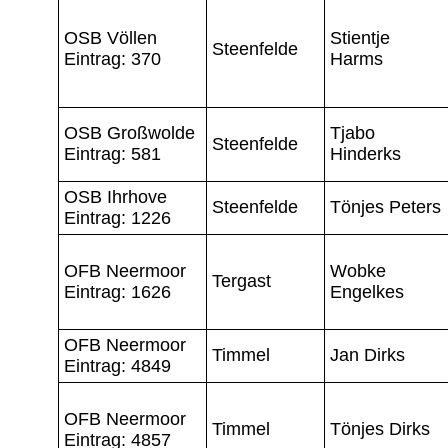
OSB Völlen
Stientje
Steenfelde
Eintrag: 370
Harms
OSB Großwolde
Tjabo
Steenfelde
Eintrag: 581
Hinderks
OSB Ihrhove
Steenfelde
Tönjes Peters
Eintrag: 1226
OFB Neermoor
Wobke
Tergast
Eintrag: 1626
Engelkes
OFB Neermoor
Timmel
Jan Dirks
Eintrag: 4849
OFB Neermoor
Timmel
Tönjes Dirks
Eintrag: 4857