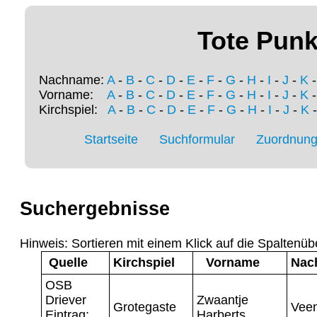
Tote Punk
Nachname:
A
-
B
-
C
-
D
-
E
-
F
-
G
-
H
-
I
-
J
-
K
Vorname:
A
-
B
-
C
-
D
-
E
-
F
-
G
-
H
-
I
-
J
-
K
Kirchspiel:
A
-
B
-
C
-
D
-
E
-
F
-
G
-
H
-
I
-
J
-
K
Startseite
Suchformular
Zuordnung 
Suchergebnisse
Hinweis: Sortieren mit einem Klick auf die Spaltenüb
Quelle
Kirchspiel
Vorname
Nac
OSB
Driever
Zwaantje
Grotegaste
Veen
Eintrag:
Harberts