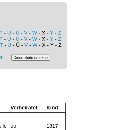
T
-
U
-
Ü
-
V
-
W
- X -
Y
-
Z
T
-
U
-
Ü
-
V
-
W
- X -
Y
-
Z
T
-
U
- Ü -
V
-
W
- X - Y - Z
r
Verheiratet
Kind
lle
oo
1817