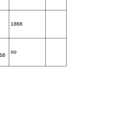
1868
oo
868