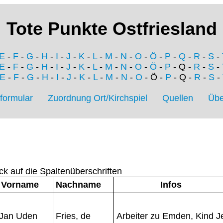
Tote Punkte Ostfriesland
E
-
F
-
G
-
H
-
I
-
J
-
K
-
L
-
M
-
N
-
O
-
Ö
-
P
-
Q
-
R
-
S
-
E
-
F
-
G
-
H
-
I
-
J
-
K
-
L
-
M
-
N
-
O
-
Ö
-
P
- Q -
R
-
S
-
E
-
F
-
G
-
H
-
I
-
J
-
K
-
L
-
M
-
N
-
O
- Ö -
P
- Q -
R
-
S
-
formular
Zuordnung Ort/Kirchspiel
Quellen
Übe
ck auf die Spaltenüberschriften
Vorname
Nachname
Infos
Jan Uden
Fries, de
Arbeiter zu Emden, Kind Je