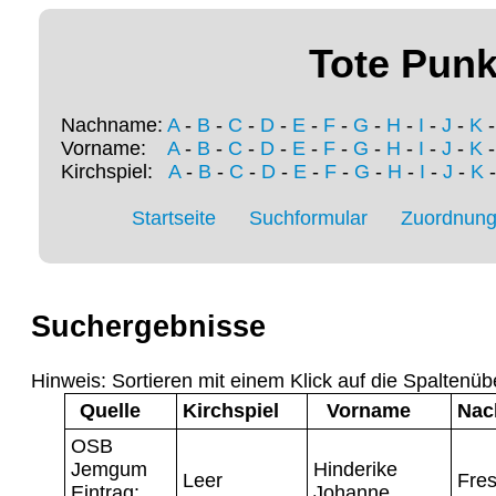
Tote Punk
Nachname:
A
-
B
-
C
-
D
-
E
-
F
-
G
-
H
-
I
-
J
-
K
Vorname:
A
-
B
-
C
-
D
-
E
-
F
-
G
-
H
-
I
-
J
-
K
Kirchspiel:
A
-
B
-
C
-
D
-
E
-
F
-
G
-
H
-
I
-
J
-
K
Startseite
Suchformular
Zuordnung 
Suchergebnisse
Hinweis: Sortieren mit einem Klick auf die Spaltenüb
Quelle
Kirchspiel
Vorname
Nac
OSB
Jemgum
Hinderike
Leer
Fre
Eintrag:
Johanne