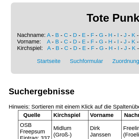
Tote Punk
Nachname:
A
-
B
-
C
-
D
-
E
-
F
-
G
-
H
-
I
-
J
-
K
Vorname:
A
-
B
-
C
-
D
-
E
-
F
-
G
-
H
-
I
-
J
-
K
Kirchspiel:
A
-
B
-
C
-
D
-
E
-
F
-
G
-
H
-
I
-
J
-
K
Startseite
Suchformular
Zuordnung 
Suchergebnisse
Hinweis: Sortieren mit einem Klick auf die Spaltenüb
Quelle
Kirchspiel
Vorname
Nach
OSB
Midlum
Dirk
Freeli
Freepsum
(Groß-)
Janssen
(Froel
Eintrag: 337