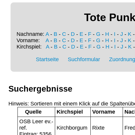
Tote Punk
Nachname:
A
-
B
-
C
-
D
-
E
-
F
-
G
-
H
-
I
-
J
-
K
Vorname:
A
-
B
-
C
-
D
-
E
-
F
-
G
-
H
-
I
-
J
-
K
Kirchspiel:
A
-
B
-
C
-
D
-
E
-
F
-
G
-
H
-
I
-
J
-
K
Startseite
Suchformular
Zuordnung 
Suchergebnisse
Hinweis: Sortieren mit einem Klick auf die Spaltenüb
Quelle
Kirchspiel
Vorname
Nac
OSB Leer ev.-
ref.
Kirchborgum
Rixte
Fred
Eintrag: 5356