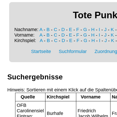
Tote Punk
Nachname:
A
-
B
-
C
-
D
-
E
-
F
-
G
-
H
-
I
-
J
-
K
Vorname:
A
-
B
-
C
-
D
-
E
-
F
-
G
-
H
-
I
-
J
-
K
Kirchspiel:
A
-
B
-
C
-
D
-
E
-
F
-
G
-
H
-
I
-
J
-
K
Startseite
Suchformular
Zuordnung 
Suchergebnisse
Hinweis: Sortieren mit einem Klick auf die Spaltenüb
Quelle
Kirchspiel
Vorname
N
OFB
Carolinensiel
Friedrich
Burhafe
Fr
Eintrag:
Jacob Wilhelm