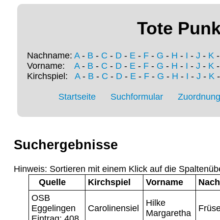
Tote Punk
Nachname:
A
-
B
-
C
-
D
-
E
-
F
-
G
-
H
-
I
-
J
-
K
Vorname:
A
-
B
-
C
-
D
-
E
-
F
-
G
-
H
-
I
-
J
-
K
Kirchspiel:
A
-
B
-
C
-
D
-
E
-
F
-
G
-
H
-
I
-
J
-
K
Startseite
Suchformular
Zuordnung 
Suchergebnisse
Hinweis: Sortieren mit einem Klick auf die Spaltenüb
Quelle
Kirchspiel
Vorname
Nac
OSB
Hilke
Eggelingen
Carolinensiel
Früs
Margaretha
Eintrag: 408