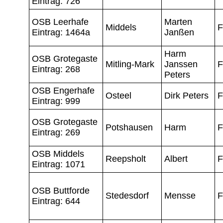
Eintrag: 726
OSB Leerhafe
Marten
Middels
F
Eintrag: 1464a
Janßen
Harm
OSB Grotegaste
Mitling-Mark
Janssen
F
Eintrag: 268
Peters
OSB Engerhafe
Osteel
Dirk Peters
F
Eintrag: 999
OSB Grotegaste
Potshausen
Harm
F
Eintrag: 269
OSB Middels
Reepsholt
Albert
F
Eintrag: 1071
OSB Buttforde
Stedesdorf
Mensse
F
Eintrag: 644