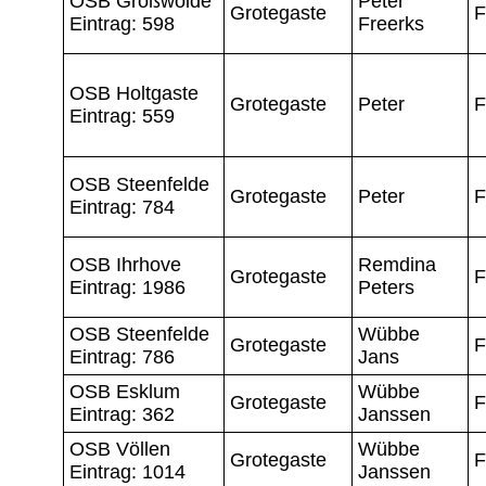
OSB Großwolde
Peter
Grotegaste
F
Eintrag: 598
Freerks
OSB Holtgaste
Grotegaste
Peter
F
Eintrag: 559
OSB Steenfelde
Grotegaste
Peter
F
Eintrag: 784
OSB Ihrhove
Remdina
Grotegaste
F
Eintrag: 1986
Peters
OSB Steenfelde
Wübbe
Grotegaste
F
Eintrag: 786
Jans
OSB Esklum
Wübbe
Grotegaste
F
Eintrag: 362
Janssen
OSB Völlen
Wübbe
Grotegaste
F
Eintrag: 1014
Janssen