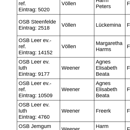
Harm
ref.
Völlen
F
Peters
Eintrag: 5020
OSB Steenfelde
Völlen
Lückemina
F
Eintrag: 2518
OSB Leer ev.-
Margaretha
ref.
Völlen
F
Harms
Eintrag: 14152
OSB Leer ev.
Agnes
luth
Weener
Elisabeth
F
Eintrag: 9177
Beata
OSB Leer ev.-
Agnes
ref.
Weener
Elisabeth
F
Eintrag: 10509
Beata
OSB Leer ev.
luth
Weener
Freerk
F
Eintrag: 4760
OSB Jemgum
Harm
Weener
F