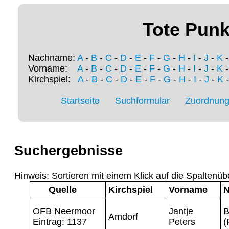
Tote Punk
Nachname:
A
-
B
-
C
-
D
-
E
-
F
-
G
-
H
-
I
-
J
-
K
Vorname:
A
-
B
-
C
-
D
-
E
-
F
-
G
-
H
-
I
-
J
-
K
Kirchspiel:
A
-
B
-
C
-
D
-
E
-
F
-
G
-
H
-
I
-
J
-
K
Startseite
Suchformular
Zuordnung 
Suchergebnisse
Hinweis: Sortieren mit einem Klick auf die Spaltenüb
Quelle
Kirchspiel
Vorname
OFB Neermoor
Jantje
B
Amdorf
Eintrag: 1137
Peters
(