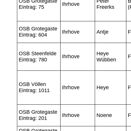
OSB Grotegaste
Peter
B
Ihrhove
Eintrag: 75
Freerks
(
OSB Grotegaste
Ihrhove
Antje
F
Eintrag: 604
OSB Steenfelde
Heye
Ihrhove
F
Eintrag: 780
Wübben
OSB Völlen
Ihrhove
Heye
F
Eintrag: 1011
OSB Grotegaste
Ihrhove
Noene
F
Eintrag: 201
OSB Grotegaste