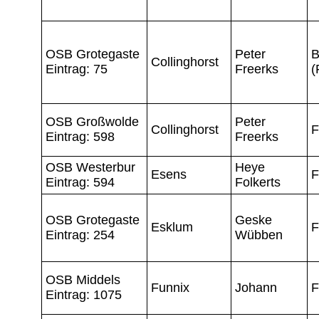
OSB Grotegaste
Peter
B
Collinghorst
Eintrag: 75
Freerks
(
OSB Großwolde
Peter
Collinghorst
F
Eintrag: 598
Freerks
OSB Westerbur
Heye
Esens
F
Eintrag: 594
Folkerts
OSB Grotegaste
Geske
Esklum
F
Eintrag: 254
Wübben
OSB Middels
Funnix
Johann
F
Eintrag: 1075