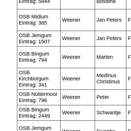
Eintrag: 5844
Bosdina
OSB Midlum
Weener
Jan Peters
F
Eintrag: 385
OSB Jemgum
Weener
Jan Peters
F
Eintrag: 1507
OSB Bingum
Weener
Marten
F
Eintrag: 794
OSB
Medinus
Kirchborgum
Weener
F
Christinus
Eintrag: 341
OSB Nüttermoor
Weener
Peter
F
Eintrag: 796
OSB Bingum
Weener
Schwantje
F
Eintrag: 2449
OSB Jemgum