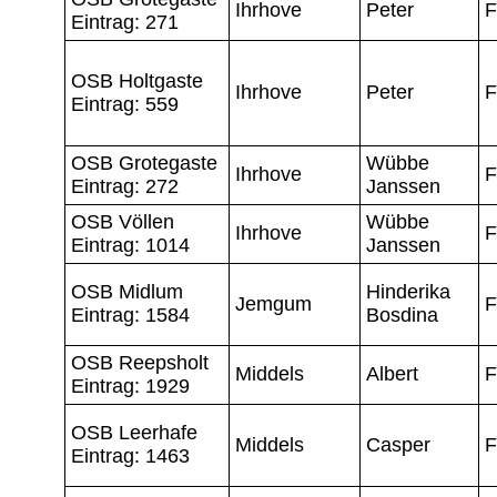
Ihrhove
Peter
F
Eintrag: 271
OSB Holtgaste
Ihrhove
Peter
F
Eintrag: 559
OSB Grotegaste
Wübbe
Ihrhove
F
Eintrag: 272
Janssen
OSB Völlen
Wübbe
Ihrhove
F
Eintrag: 1014
Janssen
OSB Midlum
Hinderika
Jemgum
F
Eintrag: 1584
Bosdina
OSB Reepsholt
Middels
Albert
F
Eintrag: 1929
OSB Leerhafe
Middels
Casper
F
Eintrag: 1463