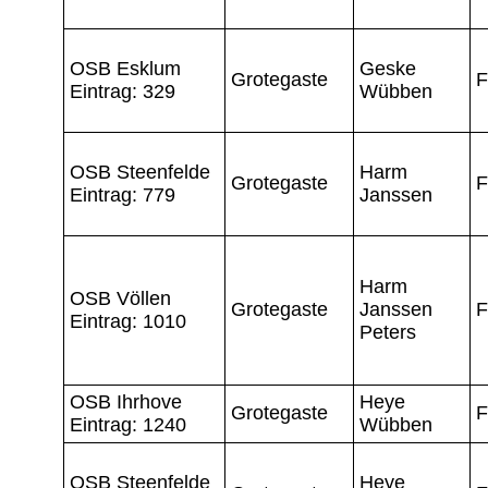
OSB Esklum
Geske
Grotegaste
F
Eintrag: 329
Wübben
OSB Steenfelde
Harm
Grotegaste
F
Eintrag: 779
Janssen
Harm
OSB Völlen
Grotegaste
Janssen
F
Eintrag: 1010
Peters
OSB Ihrhove
Heye
Grotegaste
F
Eintrag: 1240
Wübben
OSB Steenfelde
Heye