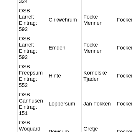
324
OSB
Larrelt
Focke
Cirkwehrum
Focke
Eintrag:
Mennen
592
OSB
Larrelt
Focke
Emden
Focke
Eintrag:
Mennen
592
OSB
Freepsum
Kornelske
Hinte
Focke
Eintrag:
Tjaden
552
OSB
Canhusen
Loppersum
Jan Fokken
Focke
Eintrag:
151
OSB
Woquard
Gretje
Pewsum
Focke