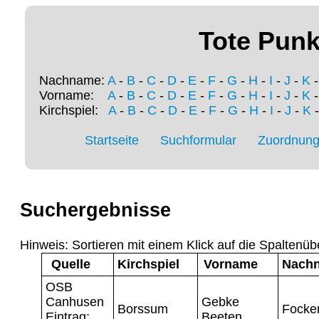
Tote Punk
Nachname:
A
-
B
-
C
-
D
-
E
-
F
-
G
-
H
-
I
-
J
-
K
Vorname:
A
-
B
-
C
-
D
-
E
-
F
-
G
-
H
-
I
-
J
-
K
Kirchspiel:
A
-
B
-
C
-
D
-
E
-
F
-
G
-
H
-
I
-
J
-
K
Startseite
Suchformular
Zuordnung 
Suchergebnisse
Hinweis: Sortieren mit einem Klick auf die Spaltenüb
Quelle
Kirchspiel
Vorname
Nach
OSB
Canhusen
Gebke
Borssum
Focke
Eintrag:
Beeten