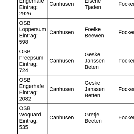
Engerhafe
Elsche
Canhusen
Focke
Eintrag:
Tjaden
2926
OSB
Loppersum
Foelke
Canhusen
Focke
Eintrag:
Beewen
598
OSB
Geske
Freepsum
Canhusen
Janssen
Focke
Eintrag:
Beten
724
OSB
Geske
Engerhafe
Canhusen
Janssen
Focke
Eintrag:
Betten
2082
OSB
Woquard
Gretje
Canhusen
Focke
Eintrag:
Beeten
535