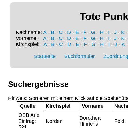
Tote Punk
Nachname:
A
-
B
-
C
-
D
-
E
-
F
-
G
-
H
-
I
-
J
-
K
Vorname:
A
-
B
-
C
-
D
-
E
-
F
-
G
-
H
-
I
-
J
-
K
Kirchspiel:
A
-
B
-
C
-
D
-
E
-
F
-
G
-
H
-
I
-
J
-
K
Startseite
Suchformular
Zuordnung 
Suchergebnisse
Hinweis: Sortieren mit einem Klick auf die Spaltenüb
Quelle
Kirchspiel
Vorname
Nach
OSB Arle
Dorothea
Eintrag:
Norden
Feld
Hinrichs
521