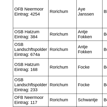
OFB Neermoor
Aye
Rorichum
B
Eintrag: 4254
Janssen
OSB Hatzum
Antje
Rorichum
B
Eintrag: 384
Fokken
OSB
Antje
Landschftspolder
Rorichum
B
Fokken
Eintrag: 674a
OSB Hatzum
Rorichum
Focke
B
Eintrag: 168
OSB
Landschftspolder
Rorichum
Focke
B
Eintrag: 233
OFB Neermoor
Rorichum
Schwantje
B
Eintrag: 117