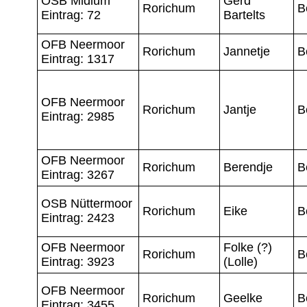
OSB Midlum
Gerd
Rorichum
B
Eintrag: 72
Bartelts
OFB Neermoor
Rorichum
Jannetje
B
Eintrag: 1317
OFB Neermoor
Rorichum
Jantje
B
Eintrag: 2985
OFB Neermoor
Rorichum
Berendje
B
Eintrag: 3267
OSB Nüttermoor
Rorichum
Eike
B
Eintrag: 2423
OFB Neermoor
Folke (?)
Rorichum
B
Eintrag: 3923
(Lolle)
OFB Neermoor
Rorichum
Geelke
B
Eintrag: 3455