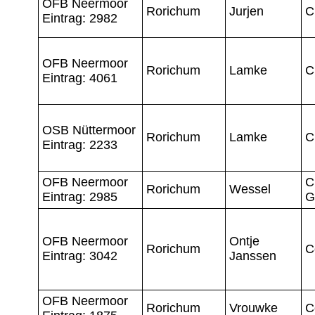
OFB Neermoor
Rorichum
Jurjen
C
Eintrag: 2982
OFB Neermoor
Rorichum
Lamke
C
Eintrag: 4061
OSB Nüttermoor
Rorichum
Lamke
C
Eintrag: 2233
OFB Neermoor
C
Rorichum
Wessel
Eintrag: 2985
G
OFB Neermoor
Ontje
Rorichum
C
Eintrag: 3042
Janssen
OFB Neermoor
Rorichum
Vrouwke
C