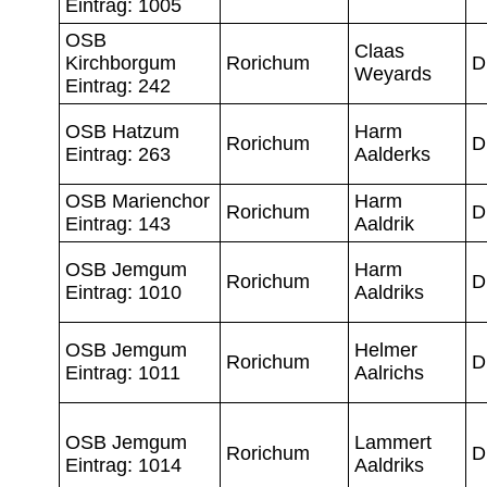
Eintrag: 1005
OSB
Claas
Kirchborgum
Rorichum
D
Weyards
Eintrag: 242
OSB Hatzum
Harm
Rorichum
D
Eintrag: 263
Aalderks
OSB Marienchor
Harm
Rorichum
D
Eintrag: 143
Aaldrik
OSB Jemgum
Harm
Rorichum
D
Eintrag: 1010
Aaldriks
OSB Jemgum
Helmer
Rorichum
D
Eintrag: 1011
Aalrichs
OSB Jemgum
Lammert
Rorichum
D
Eintrag: 1014
Aaldriks