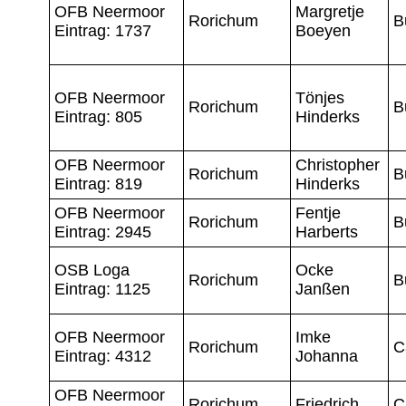
OFB Neermoor
Margretje
Rorichum
B
Eintrag: 1737
Boeyen
OFB Neermoor
Tönjes
Rorichum
B
Eintrag: 805
Hinderks
OFB Neermoor
Christopher
Rorichum
B
Eintrag: 819
Hinderks
OFB Neermoor
Fentje
Rorichum
B
Eintrag: 2945
Harberts
OSB Loga
Ocke
Rorichum
B
Eintrag: 1125
Janßen
OFB Neermoor
Imke
Rorichum
C
Eintrag: 4312
Johanna
OFB Neermoor
Rorichum
Friedrich
C