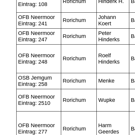
Rorichum
Hinderk H.
B
Eintrag: 108
OFB Neermoor
Johann
Rorichum
B
Eintrag: 241
Koert
OFB Neermoor
Peter
Rorichum
B
Eintrag: 247
Hinderks
OFB Neermoor
Roelf
Rorichum
B
Eintrag: 248
Hinderks
OSB Jemgum
Rorichum
Menke
B
Eintrag: 258
OFB Neermoor
Rorichum
Wupke
B
Eintrag: 2510
OFB Neermoor
Harm
Rorichum
B
Eintrag: 277
Geerdes