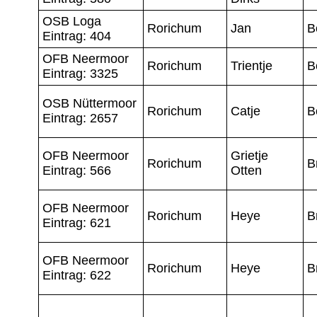
OSB Loga
Rorichum
Jan
B
Eintrag: 404
OFB Neermoor
Rorichum
Trientje
B
Eintrag: 3325
OSB Nüttermoor
Rorichum
Catje
B
Eintrag: 2657
OFB Neermoor
Grietje
Rorichum
B
Eintrag: 566
Otten
OFB Neermoor
Rorichum
Heye
B
Eintrag: 621
OFB Neermoor
Rorichum
Heye
B
Eintrag: 622