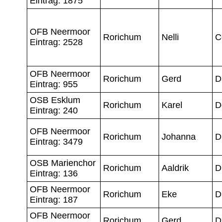
Eintrag: 1875
OFB Neermoor
Rorichum
Nelli
C
Eintrag: 2528
OFB Neermoor
Rorichum
Gerd
D
Eintrag: 955
OSB Esklum
Rorichum
Karel
D
Eintrag: 240
OFB Neermoor
Rorichum
Johanna
D
Eintrag: 3479
OSB Marienchor
Rorichum
Aaldrik
D
Eintrag: 136
OFB Neermoor
Rorichum
Eke
D
Eintrag: 187
OFB Neermoor
Rorichum
Gerd
D