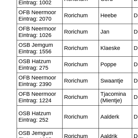
Eintrag: 1002
OFB Neermoor
Rorichum
Heebe
D
Eintrag: 2070
OFB Neermoor
Rorichum
Jan
D
Eintrag: 1026
OSB Jemgum
Rorichum
Klaeske
D
Eintrag: 1556
OSB Hatzum
Rorichum
Poppe
D
Eintrag: 275
OFB Neermoor
Rorichum
Swaantje
D
Eintrag: 2390
OFB Neermoor
Tjacomina
Rorichum
D
Eintrag: 1224
(Mientje)
OSB Hatzum
Rorichum
Aalderk
D
Eintrag: 252
OSB Jemgum
Rorichum
Aaldrik
D