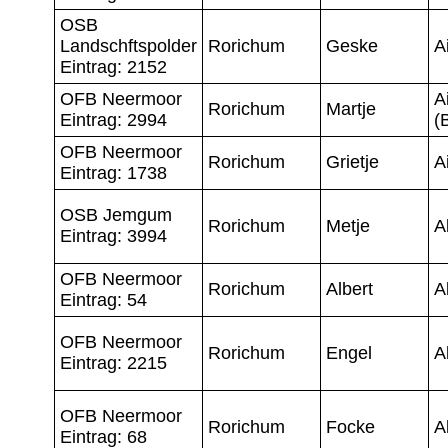
OSB
Landschftspolder
Rorichum
Geske
A
Eintrag: 2152
OFB Neermoor
A
Rorichum
Martje
Eintrag: 2994
(
OFB Neermoor
Rorichum
Grietje
Ai
Eintrag: 1738
OSB Jemgum
Rorichum
Metje
A
Eintrag: 3994
OFB Neermoor
Rorichum
Albert
A
Eintrag: 54
OFB Neermoor
Rorichum
Engel
A
Eintrag: 2215
OFB Neermoor
Rorichum
Focke
A
Eintrag: 68