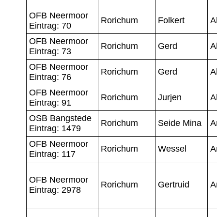
OFB Neermoor
Rorichum
Folkert
A
Eintrag: 70
OFB Neermoor
Rorichum
Gerd
A
Eintrag: 73
OFB Neermoor
Rorichum
Gerd
A
Eintrag: 76
OFB Neermoor
Rorichum
Jurjen
A
Eintrag: 91
OSB Bangstede
Rorichum
Seide Mina
A
Eintrag: 1479
OFB Neermoor
Rorichum
Wessel
A
Eintrag: 117
OFB Neermoor
Rorichum
Gertruid
A
Eintrag: 2978